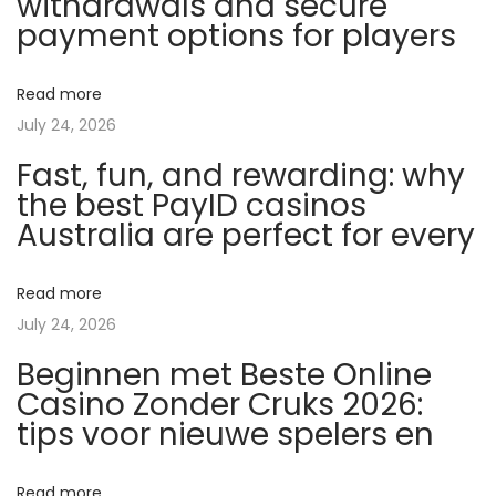
withdrawals and secure
P
payment options for players
o
t
Read more
a
July 24, 2026
s
Fast, fun, and rewarding: why
s
the best PayID casinos
i
Australia are perfect for every
u
m
e
Read more
t
July 24, 2026
C
Beginnen met Beste Online
o
Casino Zonder Cruks 2026:
e
tips voor nieuwe spelers en
n
z
Read more