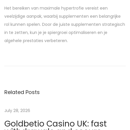
Het bereiken van maximale hypertrofie vereist een
veelzijdige aanpak, waarbij supplementen een belangrijke
rol kunnen spelen. Door de juiste supplementen strategisch
in te zetten, kun je je spiergroei optimaliseren en je
algehele prestaties verbeteren.
M
a
g
n
é
Related Posts
s
i
u
July 28, 2026
m
Goldbetio Casino UK: fast
,