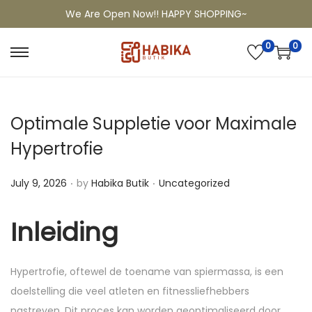
We Are Open Now!! HAPPY SHOPPING~
0
0
Optimale Suppletie voor Maximale
Hypertrofie
.
.
P
P
July 9, 2026
by
Habika Butik
Uncategorized
o
o
s
s
Inleiding
t
t
e
e
Hypertrofie, oftewel de toename van spiermassa, is een
d
d
doelstelling die veel atleten en fitnessliefhebbers
o
i
nastreven. Dit proces kan worden geoptimaliseerd door