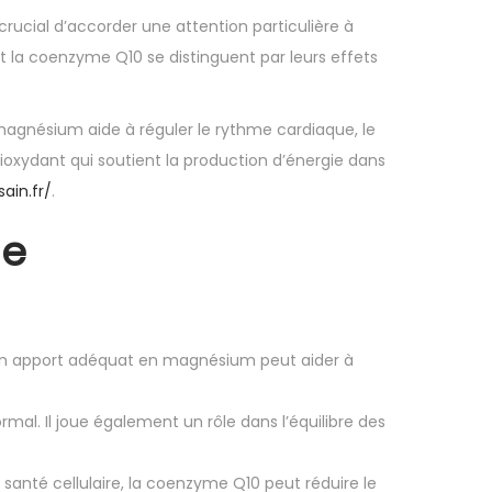
crucial d’accorder une attention particulière à
la coenzyme Q10 se distinguent par leurs effets
magnésium aide à réguler le rythme cardiaque, le
ioxydant qui soutient la production d’énergie dans
ain.fr/
.
ue
. Un apport adéquat en magnésium peut aider à
al. Il joue également un rôle dans l’équilibre des
 santé cellulaire, la coenzyme Q10 peut réduire le