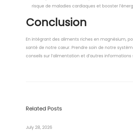
risque de maladies cardiaques et booster l’énerg
Conclusion
En intégrant des aliments riches en magnésium, po
santé de notre cœur. Prendre soin de notre systèm
conseils sur l’alimentation et d’autres informations
P
o
l
s
k
Related Posts
a
A
p
July 28, 2026