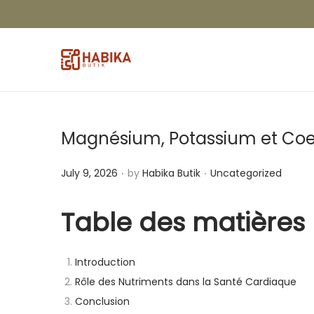
Magnésium, Potassium et Coen
.
.
P
P
July 9, 2026
by
Habika Butik
Uncategorized
o
o
s
s
Table des matières
t
t
e
e
Introduction
d
d
Rôle des Nutriments dans la Santé Cardiaque
o
i
Conclusion
n
n