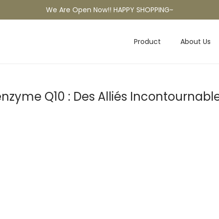
We Are Open Now!! HAPPY SHOPPING~
Product
About Us
zyme Q10 : Des Alliés Incontournable