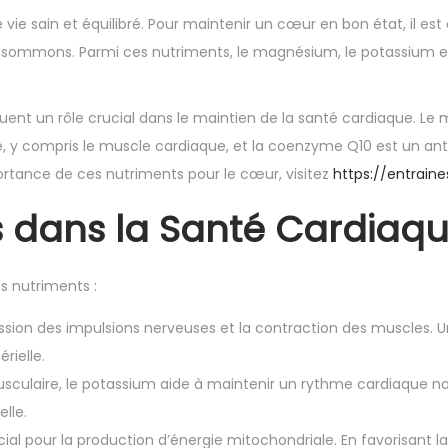
ie sain et équilibré. Pour maintenir un cœur en bon état, il est 
sommons. Parmi ces nutriments, le magnésium, le potassium et 
nt un rôle crucial dans le maintien de la santé cardiaque. Le 
e, y compris le muscle cardiaque, et la coenzyme Q10 est un ant
mportance de ces nutriments pour le cœur, visitez
https://entraines
s dans la Santé Cardiaq
s nutriments :
mission des impulsions nerveuses et la contraction des muscles
rielle.
sculaire, le potassium aide à maintenir un rythme cardiaque norm
elle.
ial pour la production d’énergie mitochondriale. En favorisant la