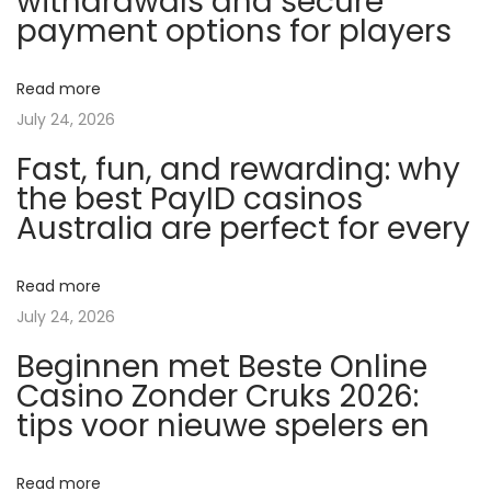
withdrawals and secure
1
payment options for players
0
M
Read more
g
July 24, 2026
:
Fast, fun, and rewarding: why
J
the best PayID casinos
a
Australia are perfect for every
k
s
e
Read more
t
July 24, 2026
o
Beginnen met Beste Online
m
Casino Zonder Cruks 2026:
á
tips voor nieuwe spelers en
u
ž
Read more