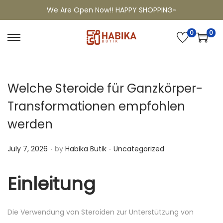
We Are Open Now!! HAPPY SHOPPING~
0
0
Welche Steroide für Ganzkörper-
Transformationen empfohlen
werden
.
.
P
P
July 7, 2026
by
Habika Butik
Uncategorized
o
o
s
s
Einleitung
t
t
e
e
Die Verwendung von Steroiden zur Unterstützung von
d
d