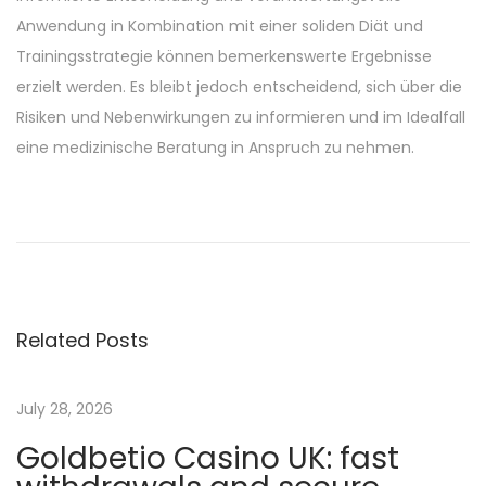
Anwendung in Kombination mit einer soliden Diät und
Trainingsstrategie können bemerkenswerte Ergebnisse
erzielt werden. Es bleibt jedoch entscheidend, sich über die
Risiken und Nebenwirkungen zu informieren und im Idealfall
eine medizinische Beratung in Anspruch zu nehmen.
S
t
a
n
o
Related Posts
z
o
l
July 28, 2026
o
Goldbetio Casino UK: fast
l