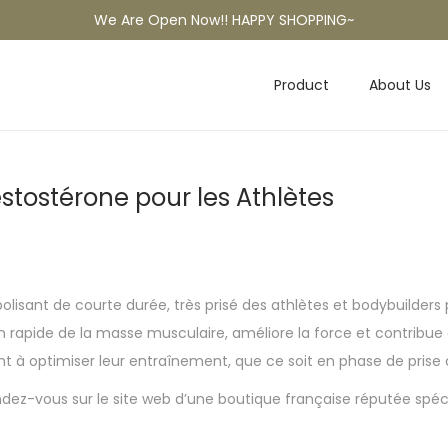
We Are Open Now!! HAPPY SHOPPING~
Product
About Us
estostérone pour les Athlètes
olisant de courte durée, très prisé des athlètes et bodybuilde
n rapide de la masse musculaire, améliore la force et contribue 
ent à optimiser leur entraînement, que ce soit en phase de pris
endez-vous sur le site web d’une boutique française réputée spé