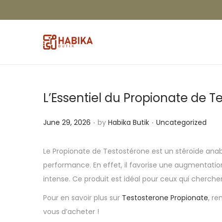
L’Essentiel du Propionate de T
.
.
P
P
June 29, 2026
by
Habika Butik
Uncategorized
o
o
s
s
Le Propionate de Testostérone est un stéroïde anab
t
t
performance. En effet, il favorise une augmentatio
e
e
intense. Ce produit est idéal pour ceux qui cherch
d
d
Pour en savoir plus sur
Testosterone Propionate
, r
o
i
vous d’acheter !
n
n