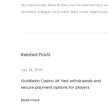
de transcender leurs limites tout en permettant un
amateur, intégrer ce produit dans votre régime peu
S
p
o
r
t
Related Posts
R
e
w
July 28, 2026
a
Goldbetio Casino UK: fast withdrawals and
r
secure payment options for players
d
s
Read more
: