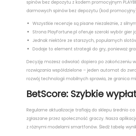
spinów bez depozytu z kodem promocyjnym PLAYBES
2
darmowych spinów bez depozytu (kod promocyjny) 
6
Wszystkie recenzje są pisane niezależnie, z si
Strona PlayFortune.pl oferuje szeroki wybór gi
Jednak niektóre ze starszych, popularnych slotó
Dodaje to element strategii do gry, ponieważ g
Decyzję możesz odwołać dopiero po zakończeniu wy
rozwiązania współdzielone – jeden automat do zwro
rozwój technologii mobilnych sprawia, że granica 
BetScore: Szybkie wypła
Regularne aktualizacje trafiają do sklepu średnio c
zgłaszane przez społeczność graczy. Nasza aplikac
z różnymi modelami smartfonów. Śledź tabelę wynikó