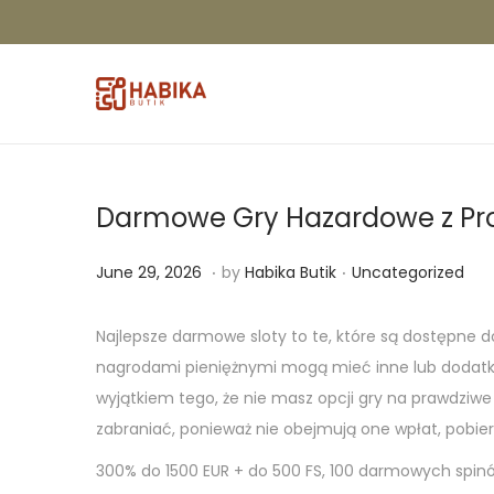
Darmowe Gry Hazardowe z Pr
.
.
P
P
J
June 29, 2026
by
Habika Butik
Uncategorized
o
o
u
s
s
l
Najlepsze darmowe sloty to te, które są dostępne d
t
t
y
nagrodami pieniężnymi mogą mieć inne lub dodatk
e
e
3
wyjątkiem tego, że nie masz opcji gry na prawdzi
d
d
,
zabraniać, ponieważ nie obejmują one wpłat, pobieran
o
i
2
300% do 1500 EUR + do 500 FS, 100 darmowych spi
n
n
0