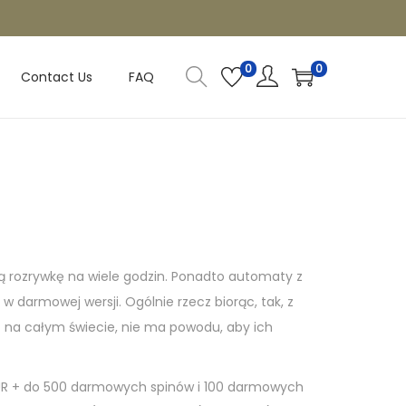
0
0
Contact Us
FAQ
ją rozrywkę na wiele godzin. Ponadto automaty z
 darmowej wersji. Ogólnie rzecz biorąc, tak, z
 na całym świecie, nie ma powodu, aby ich
UR + do 500 darmowych spinów i 100 darmowych