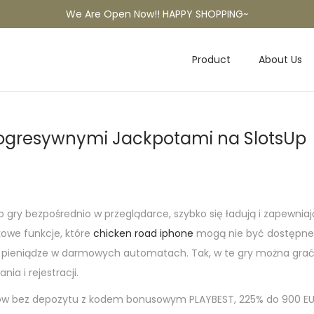
We Are Open Now!! HAPPY SHOPPING~
Product
About Us
ogresywnymi Jackpotami na SlotsUp
o gry bezpośrednio w przeglądarce, szybko się ładują i zapewnia
owe funkcje, które
chicken road iphone
mogą nie być dostępne w
we pieniądze w darmowych automatach. Tak, w te gry można grać
ia i rejestracji.
nów bez depozytu z kodem bonusowym PLAYBEST, 225% do 900 E