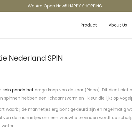
We Are Open Now!! HAPPY SHOPPING~
Product
About Us
ie Nederland SPIN
en
spin panda bet
droge knop van de spar (Picea). Dit dient niet
n spinnen hebben een lichaamsvorm en -kleur die lijkt op vogel
soort waarbij de mannetjes erg bont gekleurd zijn en regelmati
al van de mannetjes om een vrouwtje te vinden wordt de schuilpl
t water.