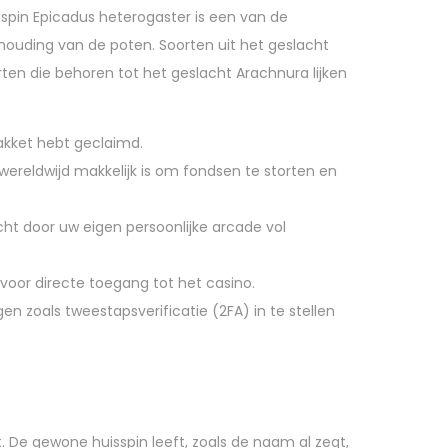
spin Epicadus heterogaster is een van de
houding van de poten. Soorten uit het geslacht
rten die behoren tot het geslacht Arachnura lijken
akket hebt geclaimd.
ereldwijd makkelijk is om fondsen te storten en
ht door uw eigen persoonlijke arcade vol
voor directe toegang tot het casino.
en zoals tweestapsverificatie (2FA) in te stellen
. De gewone huisspin leeft, zoals de naam al zegt,