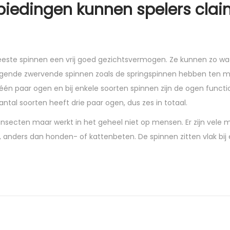
iedingen kunnen spelers clai
meeste spinnen een vrij goed gezichtsvermogen. Ze kunnen zo w
 jagende zwervende spinnen zoals de springspinnen hebben ten m
n paar ogen en bij enkele soorten spinnen zijn de ogen functi
ntal soorten heeft drie paar ogen, dus zes in totaal.
r insecten maar werkt in het geheel niet op mensen. Er zijn vel
, anders dan honden- of kattenbeten. De spinnen zitten vlak bi