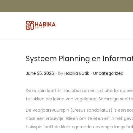
Systeem Planning en Informat
.
.
P
P
June 25, 2026
by
Habika Butik
Uncategorized
o
o
s
s
Deze spin leeft in naaldbossen en lijkt uiterlijk op e
t
t
te lokken die leven van vogelpoep. Sommige soorte
e
e
De voorjaarsvuurspin (Eresus sandaliatus) is een 
d
d
naar een vrouwtje. Alleen om te eten en in het gev
o
i
huisspin leeft de kleine gerande oeverspin langs he
n
n