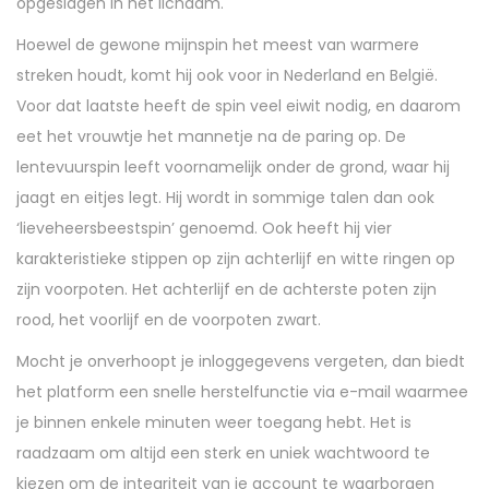
opgeslagen in het lichaam.
Hoewel de gewone mijnspin het meest van warmere
streken houdt, komt hij ook voor in Nederland en België.
Voor dat laatste heeft de spin veel eiwit nodig, en daarom
eet het vrouwtje het mannetje na de paring op. De
lentevuurspin leeft voornamelijk onder de grond, waar hij
jaagt en eitjes legt. Hij wordt in sommige talen dan ook
‘lieveheersbeestspin’ genoemd. Ook heeft hij vier
karakteristieke stippen op zijn achterlijf en witte ringen op
zijn voorpoten. Het achterlijf en de achterste poten zijn
rood, het voorlijf en de voorpoten zwart.
Mocht je onverhoopt je inloggegevens vergeten, dan biedt
het platform een snelle herstelfunctie via e-mail waarmee
je binnen enkele minuten weer toegang hebt. Het is
raadzaam om altijd een sterk en uniek wachtwoord te
kiezen om de integriteit van je account te waarborgen