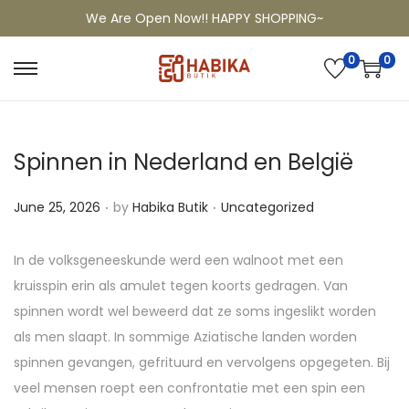
We Are Open Now!! HAPPY SHOPPING~
0
0
Spinnen in Nederland en België
.
.
P
P
June 25, 2026
by
Habika Butik
Uncategorized
o
o
s
s
In de volksgeneeskunde werd een walnoot met een
t
t
kruisspin erin als amulet tegen koorts gedragen. Van
e
e
spinnen wordt wel beweerd dat ze soms ingeslikt worden
d
d
als men slaapt. In sommige Aziatische landen worden
o
i
spinnen gevangen, gefrituurd en vervolgens opgegeten. Bij
n
n
veel mensen roept een confrontatie met een spin een