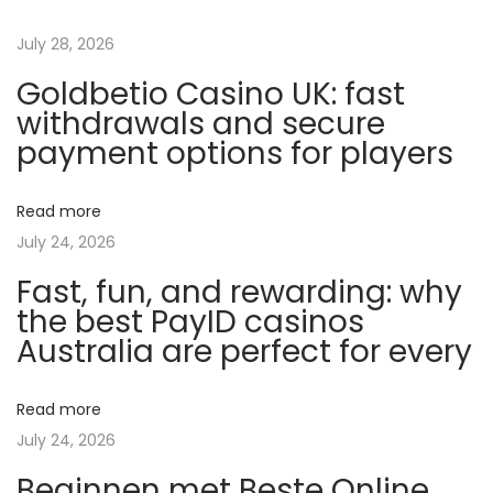
m
P
July 28, 2026
l
Goldbetio Casino UK: fast
a
withdrawals and secure
n
payment options for players
n
i
Read more
n
July 24, 2026
g
Fast, fun, and rewarding: why
e
the best PayID casinos
n
Australia are perfect for every
I
n
f
Read more
o
July 24, 2026
r
Beginnen met Beste Online