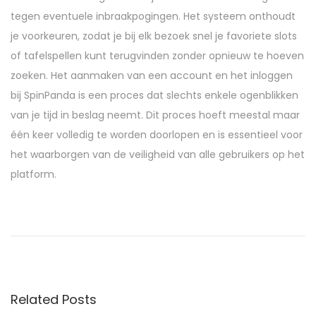
tegen eventuele inbraakpogingen. Het systeem onthoudt
je voorkeuren, zodat je bij elk bezoek snel je favoriete slots
of tafelspellen kunt terugvinden zonder opnieuw te hoeven
zoeken. Het aanmaken van een account en het inloggen
bij SpinPanda is een proces dat slechts enkele ogenblikken
van je tijd in beslag neemt. Dit proces hoeft meestal maar
één keer volledig te worden doorlopen en is essentieel voor
het waarborgen van de veiligheid van alle gebruikers op het
platform.
S
y
s
t
e
Related Posts
e