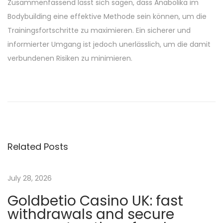
Zusammenfassend lässt sich sagen, dass Anabolika im
Bodybuilding eine effektive Methode sein können, um die
Trainingsfortschritte zu maximieren. Ein sicherer und
informierter Umgang ist jedoch unerlässlich, um die damit
verbundenen Risiken zu minimieren.
G
u
í
a
C
Related Posts
o
m
p
July 28, 2026
l
Goldbetio Casino UK: fast
e
withdrawals and secure
t