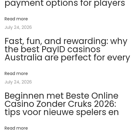
payment options for players
a
s
Read more
o
July 24, 2026
b
Fast, fun, and rewarding: why
r
the best PayID casinos
e
Australia are perfect for every
l
a
C
Read more
o
July 24, 2026
m
Beginnen met Beste Online
p
Casino Zonder Cruks 2026:
r
tips voor nieuwe spelers en
a
d
Read more
e