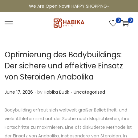
We Are Open Now!! HAPPY SHOPPING~
0
0
Optimierung des Bodybuildings:
Der sichere und effektive Einsatz
von Steroiden Anabolika
.
.
P
P
June 17, 2026
by
Habika Butik
Uncategorized
o
o
s
s
Bodybuilding erfreut sich weltweit großer Beliebtheit, und
t
t
viele Athleten sind auf der Suche nach Möglichkeiten, ihre
e
e
Fortschritte zu maximieren. Eine oft diskutierte Methode ist
d
d
der Einsatz von Anabolika, insbesondere von Steroiden. In