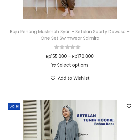
Baju Renang Muslimah Syar’i- Setelan Sporty Dewasa –
One Set Swimwear Salmira
Rp
155.000
–
Rp
170.000
Select options
Add to Wishlist
Sale!