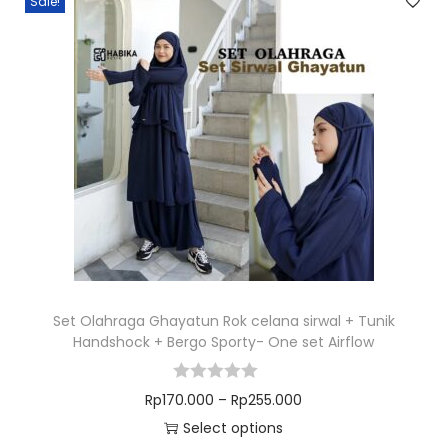
Sale!
Set Olahraga Ghayatun Rok celana sirwal + Tunik
Handshock + Bergo Sporty- One set Airflow
Rp
170.000
–
Rp
255.000
Select options