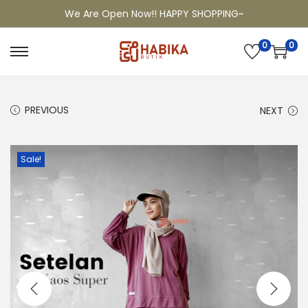
We Are Open Now!! HAPPY SHOPPING~
0
0
PREVIOUS
NEXT
Sale!