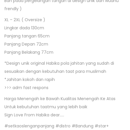
Ban pada pergelangan tangan di design unik dan wudhu
frendly )
XL – 2XL ( Oversize )
Lingkar dada 130cm
Panjang tangan 65cm
Panjang Depan 72cm
Panjang Belakang 77cm
*Design unik original Habika pola jahitan yang sudah di
sesuaikan dengan kebutuhan taat para muslimah
*Jahitan kokoh dan rapih
>>> adm fast respons
Harga Menengah ke Bawah Kualitas Menengah Ke Atas
Untuk kebutuhan taatmu yang lebih baik
Sign Love From Habika dear…..
#setkaoslenganpanjang #distro #Bandung #star+