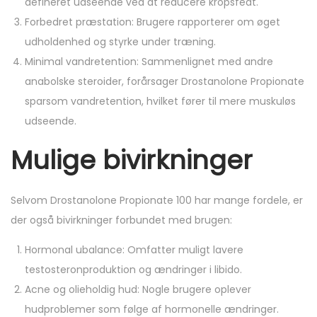
defineret udseende ved at reducere kropsfedt.
Forbedret præstation: Brugere rapporterer om øget
udholdenhed og styrke under træning.
Minimal vandretention: Sammenlignet med andre
anabolske steroider, forårsager Drostanolone Propionate
sparsom vandretention, hvilket fører til mere muskuløs
udseende.
Mulige bivirkninger
Selvom Drostanolone Propionate 100 har mange fordele, er
der også bivirkninger forbundet med brugen:
Hormonal ubalance: Omfatter muligt lavere
testosteronproduktion og ændringer i libido.
Acne og olieholdig hud: Nogle brugere oplever
hudproblemer som følge af hormonelle ændringer.