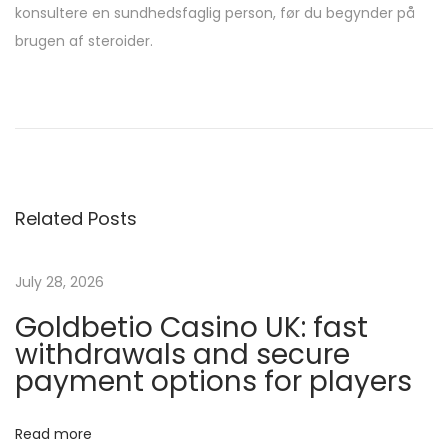
konsultere en sundhedsfaglig person, før du begynder på
brugen af steroider.
P
e
p
t
i
Related Posts
d
e
s
July 28, 2026
e
Goldbetio Casino UK: fast
t
withdrawals and secure
d
payment options for players
o
p
Read more
a