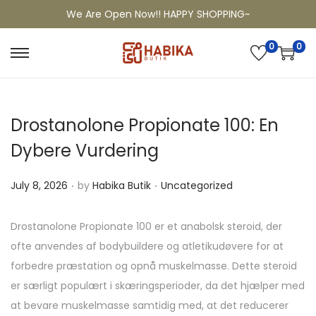
We Are Open Now!! HAPPY SHOPPING~
0
0
Drostanolone Propionate 100: En
Dybere Vurdering
.
.
P
P
July 8, 2026
by
Habika Butik
Uncategorized
o
o
s
s
Drostanolone Propionate 100 er et anabolsk steroid, der
t
t
ofte anvendes af bodybuildere og atletikudøvere for at
e
e
forbedre præstation og opnå muskelmasse. Dette steroid
d
d
er særligt populært i skæringsperioder, da det hjælper med
o
i
at bevare muskelmasse samtidig med, at det reducerer