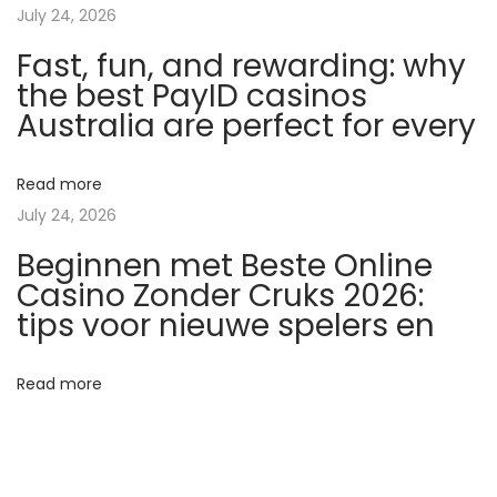
July 24, 2026
m
Fast, fun, and rewarding: why
i
the best PayID casinos
n
Australia are perfect for every
e
:
U
Read more
n
July 24, 2026
e
Beginnen met Beste Online
e
Casino Zonder Cruks 2026:
x
tips voor nieuwe spelers en
p
l
Read more
o
r
a
t