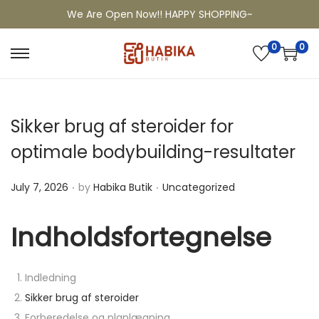
We Are Open Now!! HAPPY SHOPPING~
0
0
Sikker brug af steroider for
optimale bodybuilding-resultater
.
.
P
P
July 7, 2026
by
Habika Butik
Uncategorized
o
o
s
s
Indholdsfortegnelse
t
t
e
e
Indledning
d
d
Sikker brug af steroider
o
i
Forberedelse og planlægning