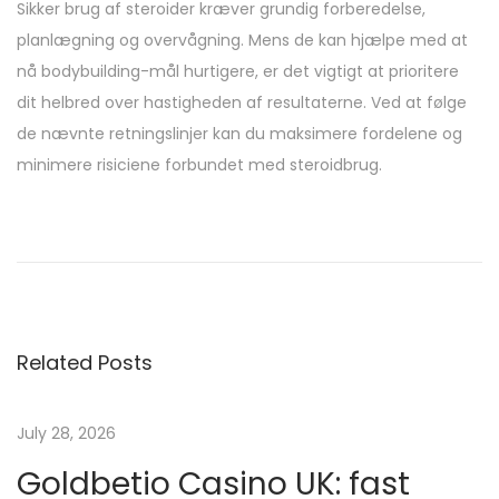
Sikker brug af steroider kræver grundig forberedelse,
planlægning og overvågning. Mens de kan hjælpe med at
nå bodybuilding-mål hurtigere, er det vigtigt at prioritere
dit helbred over hastigheden af resultaterne. Ved at følge
de nævnte retningslinjer kan du maksimere fordelene og
minimere risiciene forbundet med steroidbrug.
D
ó
n
d
e
Related Posts
c
o
m
July 28, 2026
p
Goldbetio Casino UK: fast
r