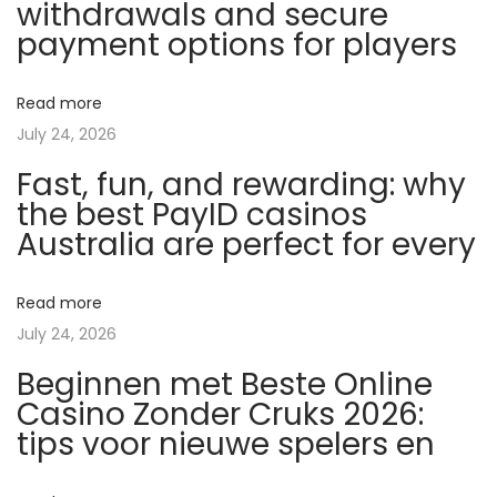
withdrawals and secure
a
payment options for players
r
e
Read more
s
July 24, 2026
t
Fast, fun, and rewarding: why
e
the best PayID casinos
r
Australia are perfect for every
o
i
d
Read more
e
July 24, 2026
s
Beginnen met Beste Online
d
Casino Zonder Cruks 2026:
e
tips voor nieuwe spelers en
f
o