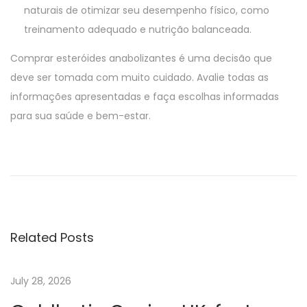
naturais de otimizar seu desempenho físico, como
treinamento adequado e nutrição balanceada.
Comprar esteróides anabolizantes é uma decisão que
deve ser tomada com muito cuidado. Avalie todas as
informações apresentadas e faça escolhas informadas
para sua saúde e bem-estar.
É
v
a
l
u
Related Posts
a
t
i
July 28, 2026
o