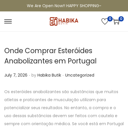
We Are Open Now!! HAPPY SHOPPING~
0
0
Onde Comprar Esteróides
Anabolizantes em Portugal
.
.
P
P
July 7, 2026
by
Habika Butik
Uncategorized
o
o
s
s
Os esteróides anabolizantes são substâncias que muitos
t
t
atletas e praticantes de musculação utilizam para
e
e
potencializar seus resultados. No entanto, a compra e o
d
d
uso dessas substâncias devem ser feitos com cautela e
o
i
sempre com orientação médica. Se você está em Portugal