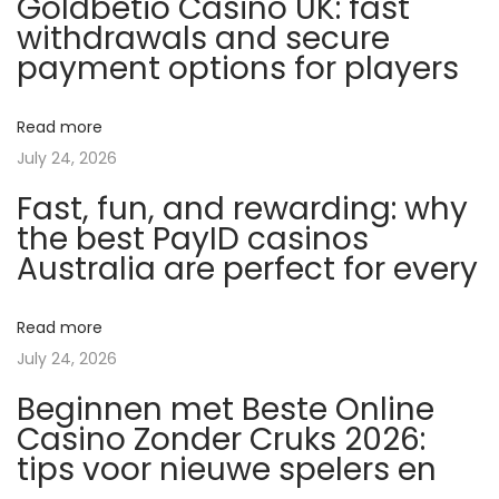
Goldbetio Casino UK: fast
n
withdrawals and secure
d
payment options for players
e
s
Read more
i
July 24, 2026
n
Fast, fun, and rewarding: why
j
the best PayID casinos
e
Australia are perfect for every
c
t
i
Read more
o
July 24, 2026
n
Beginnen met Beste Online
s
Casino Zonder Cruks 2026:
d
tips voor nieuwe spelers en
e