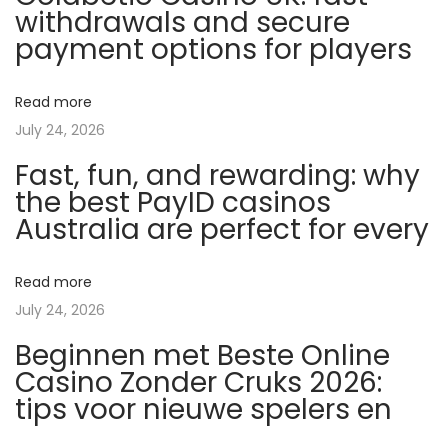
withdrawals and secure
0
payment options for players
M
g
Read more
–
July 24, 2026
P
Fast, fun, and rewarding: why
o
the best PayID casinos
z
Australia are perfect for every
y
t
y
Read more
w
July 24, 2026
n
Beginnen met Beste Online
e
Casino Zonder Cruks 2026:
e
tips voor nieuwe spelers en
f
e