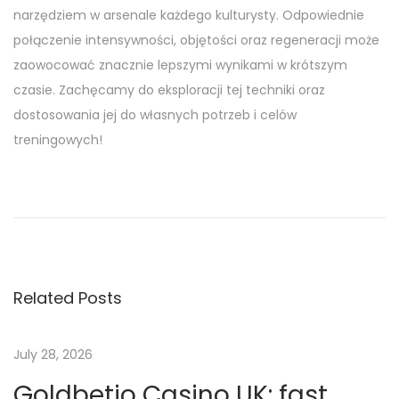
narzędziem w arsenale każdego kulturysty. Odpowiednie
połączenie intensywności, objętości oraz regeneracji może
zaowocować znacznie lepszymi wynikami w krótszym
czasie. Zachęcamy do eksploracji tej techniki oraz
dostosowania jej do własnych potrzeb i celów
treningowych!
T
r
e
m
i
Related Posts
l
a
d
July 28, 2026
1
Goldbetio Casino UK: fast
5