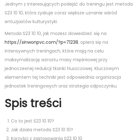
n
n
Jednym z interesujących podejść do treningu jest metoda
S23 10 10, która zyskuje coraz większe uznanie wśród
entuzjastów kulturystyki.
Metoda S23 10 10, jak możesz dowiedzieć się na
https://sinwonpvc.com/?p=71238
, opiera się na
intensywnych treningach, które mają na celu
maksymalizację wzrostu masy mięśniowej przy
jednoczesnej redukcji tkanki tłuszczowej. Kluczowym
elementem tej techniki jest odpowiednia organizacja
jednostek treningowych oraz strategia odpoczynku.
Spis treści
Co to jest S23 10 10?
Jak działa metoda S23 10 10?
Korzyści z zastosowania S23 10 10