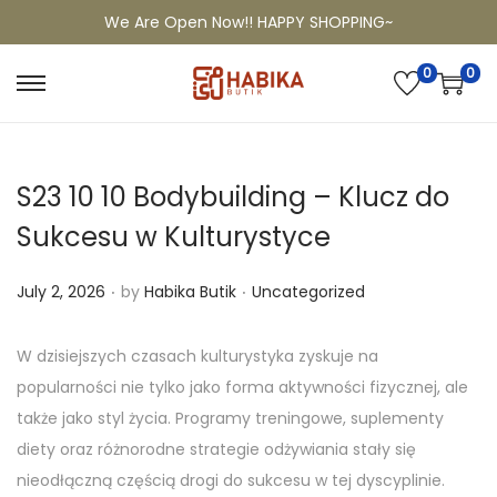
We Are Open Now!! HAPPY SHOPPING~
0
0
S23 10 10 Bodybuilding – Klucz do
Sukcesu w Kulturystyce
.
.
P
P
July 2, 2026
by
Habika Butik
Uncategorized
o
o
s
s
W dzisiejszych czasach kulturystyka zyskuje na
t
t
popularności nie tylko jako forma aktywności fizycznej, ale
e
e
także jako styl życia. Programy treningowe, suplementy
d
d
diety oraz różnorodne strategie odżywiania stały się
o
i
nieodłączną częścią drogi do sukcesu w tej dyscyplinie.