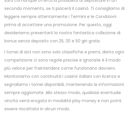
sarà comunque offerta la possibilità di depositare in un
secondo momento, se ti piacerà il casinò. Ti consigliamo di
leggere sempre attentamente i Termini e le Condizioni
prima di accettare una promozione. Per questo, oggi
desideriamo presentarti la nostra fantastica collezione di
bonus senza deposito con 25, 30 e 50 giri gratis.
I tornei di slot non sono solo classifiche e premi, dietro ogni
competizione ci sono regole precise e ignorarle è il modo
più veloce per fraintendere come funzionano davvero.
Monitoriamo con continuità i casinò italiani con licenza e
segnaliamo i tornei disponibili, mantenendo le informazioni
sempre aggiornate. Allo stesso modo, qualsiasi eventuale
vincita verrà erogata in modalità play money e non potrà
essere riscattata in alcun modo.
C
a