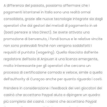
n
n
0
A differenza del passato, possiamo affermare che i
2
pagamenti istantanei in Italia sono una realtà ormai
6
consolidata, grazie alle nuove tecnologie integrate sia dagli
operatori che dai gestori dei metodi di pagamento in sé
(basti pensare a Visa Direct). Se avete attivato una
promozione di benvenuto, i fondi bonus e le relative vincite
non sono prelevabili finché non vengono soddisfatti i
requisiti di puntata (wagering). Quella rilasciata dall’ente
regolatore dell’Isola di Anjouan è una licenza emergente,
molto interessante per gli operatori che cercano un
processo di certificazione comodo e veloce, simile a quello
dell’authority di Curaçao anche per quanto riguarda i costi.
Prendere in considerazione i feedback dei veri giocatori dei
casinò che accettano Paypal aiuta a dipingere un quadro
più completo del casinò. I casinò che accettano Paypal