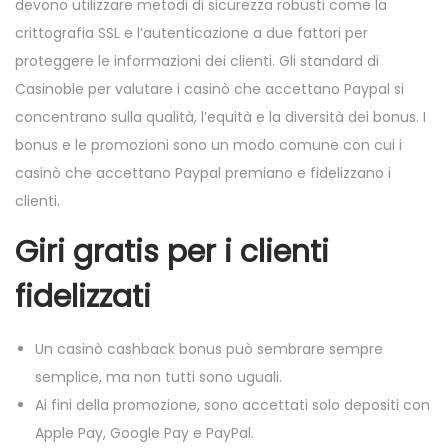
devono utilizzare metodi di sicurezza robusti come la
crittografia SSL e l’autenticazione a due fattori per
proteggere le informazioni dei clienti. Gli standard di
Casinoble per valutare i casinò che accettano Paypal si
concentrano sulla qualità, l’equità e la diversità dei bonus. I
bonus e le promozioni sono un modo comune con cui i
casinò che accettano Paypal premiano e fidelizzano i
clienti.
Giri gratis per i clienti
fidelizzati
Un casinò cashback bonus può sembrare sempre
semplice, ma non tutti sono uguali.
Ai fini della promozione, sono accettati solo depositi con
Apple Pay, Google Pay e PayPal.