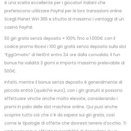
è una scelta eccellente per i giocatori italiani che
preferiscono utilizzare PayPal per le loro transazioni online.
Scegli Planet Win 365 e sfrutta al massimo i vantaggi di un
casinò PayPal.
50 giri gratis senza deposito + 100% fino a 1.000€ con il
codice promo Ricevi i 100 giri gratis senza deposito sulla slot
“EggOmatic” di NetEnt entro 24 ore dalla convalida. Il fun
bonus ha validità 3 giorni e importo massimo prelevabile di
500€.
Infatti, mentre il bonus senza deposito è generalmente di
piccola entità (qualche euro), con i giri gratuiti si possono
effettuare vincite anche molto elevate, considerando i
premi in palio delle slot machine online. Qui puoi anche
scoprire tutto ciò che c’è da sapere sui giri gratis, così
come le tipologie di offerte che dovresti tenere d’occhio. Ti