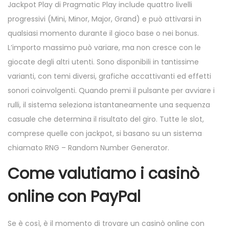
Jackpot Play di Pragmatic Play include quattro livelli
progressivi (Mini, Minor, Major, Grand) e può attivarsi in
qualsiasi momento durante il gioco base o nei bonus.
L’importo massimo può variare, ma non cresce con le
giocate degli altri utenti. Sono disponibili in tantissime
varianti, con temi diversi, grafiche accattivanti ed effetti
sonori coinvolgenti. Quando premi il pulsante per avviare i
rulli, il sistema seleziona istantaneamente una sequenza
casuale che determina il risultato del giro. Tutte le slot,
comprese quelle con jackpot, si basano su un sistema
chiamato RNG – Random Number Generator.
Come valutiamo i casinò
online con PayPal
Se è così, è il momento di trovare un casinò online con