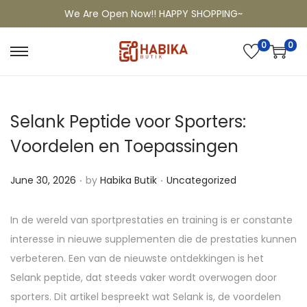
We Are Open Now!! HAPPY SHOPPING~
0
0
Selank Peptide voor Sporters:
Voordelen en Toepassingen
.
.
P
P
June 30, 2026
by
Habika Butik
Uncategorized
o
o
s
s
In de wereld van sportprestaties en training is er constante
t
t
interesse in nieuwe supplementen die de prestaties kunnen
e
e
verbeteren. Een van de nieuwste ontdekkingen is het
d
d
Selank peptide, dat steeds vaker wordt overwogen door
o
i
sporters. Dit artikel bespreekt wat Selank is, de voordelen