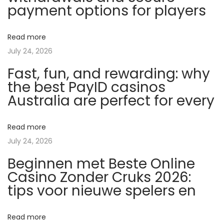
payment options for players
w
o
Read more
z
July 24, 2026
8
Fast, fun, and rewarding: why
8
the best PayID casinos
8
Australia are perfect for every
S
t
a
Read more
r
July 24, 2026
z
Beginnen met Beste Online
:
Casino Zonder Cruks 2026:
N
tips voor nieuwe spelers en
o
w
Read more
o