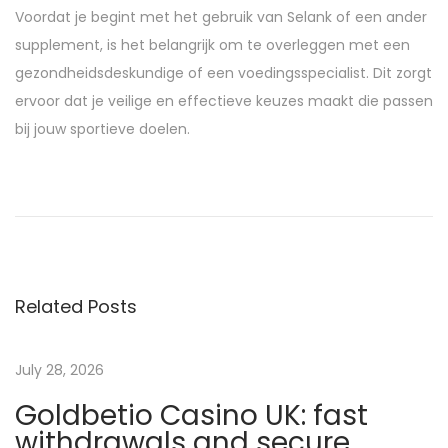
Voordat je begint met het gebruik van Selank of een ander
supplement, is het belangrijk om te overleggen met een
gezondheidsdeskundige of een voedingsspecialist. Dit zorgt
ervoor dat je veilige en effectieve keuzes maakt die passen
bij jouw sportieve doelen.
Z
a
k
ł
a
Related Posts
d
y
n
July 28, 2026
a
Goldbetio Casino UK: fast
ż
withdrawals and secure
y