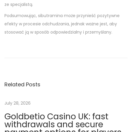
ze specjalistą.
Podsumowując, sibutramina może przynieść pozytywne
efekty w procesie odchudzania, jednak ważne jest, aby
stosować ją w sposób odpowiedzialny i przemyślany.
C
a
n
d
y
Related Posts
C
a
s
July 28, 2026
i
Goldbetio Casino UK: fast
n
withdrawals and secure
o