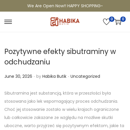
We Are Open Now!! HAPPY SHOPPING~
0
0
Pozytywne efekty sibutraminy w
odchudzaniu
.
.
P
P
June 30, 2026
by
Habika Butik
Uncategorized
o
o
s
s
Sibutramina jest substancją, która w przeszłości była
t
t
stosowana jako lek wspomagający proces odchudzania.
e
e
Choć jej stosowanie zostało w wielu krajach ograniczone
d
d
lub całkowicie zakazane ze względu na możliwe skutki
o
i
uboczne, warto przyjrzeć się pozytywnym efektom, jakie ta