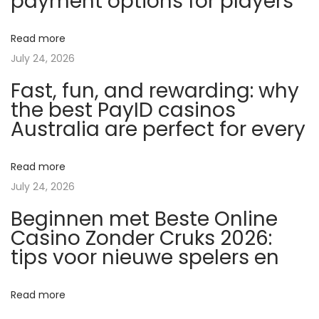
payment options for players
2
0
Read more
2
July 24, 2026
6
Fast, fun, and rewarding: why
:
the best PayID casinos
J
Australia are perfect for every
a
k
u
Read more
z
July 24, 2026
y
Beginnen met Beste Online
s
Casino Zonder Cruks 2026:
k
tips voor nieuwe spelers en
a
ć
Read more
d