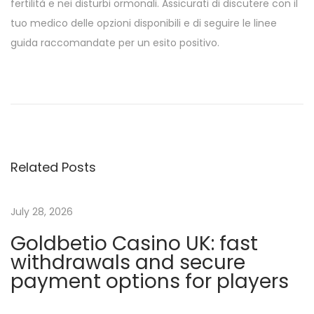
fertilità e nei disturbi ormonali. Assicurati di discutere con il
tuo medico delle opzioni disponibili e di seguire le linee
guida raccomandate per un esito positivo.
M
e
l
a
t
Related Posts
o
n
i
July 28, 2026
n
Goldbetio Casino UK: fast
K
withdrawals and secure
ú
payment options for players
r
a