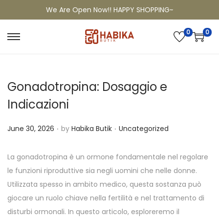
We Are Open Now!! HAPPY SHOPPING~
0
0
Gonadotropina: Dosaggio e
Indicazioni
.
.
P
P
June 30, 2026
by
Habika Butik
Uncategorized
o
o
s
s
La gonadotropina è un ormone fondamentale nel regolare
t
t
le funzioni riproduttive sia negli uomini che nelle donne.
e
e
Utilizzata spesso in ambito medico, questa sostanza può
d
d
giocare un ruolo chiave nella fertilità e nel trattamento di
o
i
disturbi ormonali. In questo articolo, esploreremo il