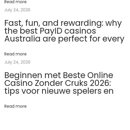
Read more
:
July 24, 2026
A
Fast, fun, and rewarding: why
z
the best PayID casinos
É
Australia are perfect for every
j
s
z
Read more
a
July 24, 2026
k
Beginnen met Beste Online
a
Casino Zonder Cruks 2026:
i
tips voor nieuwe spelers en
P
i
Read more
h
e
n