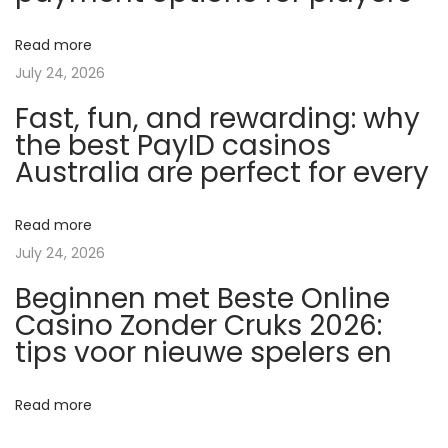
b
Read more
l
July 24, 2026
e
Fast, fun, and rewarding: why
t
the best PayID casinos
k
Australia are perfect for every
i
w
B
Read more
o
July 24, 2026
d
Beginnen met Beste Online
y
Casino Zonder Cruks 2026:
b
tips voor nieuwe spelers en
u
i
Read more
l
d