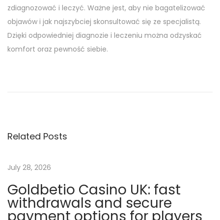
zdiagnozować i leczyć. Ważne jest, aby nie bagatelizować
objawów i jak najszybciej skonsultować się ze specjalistą.
Dzięki odpowiedniej diagnozie i leczeniu można odzyskać
komfort oraz pewność siebie.
P
r
i
m
o
Related Posts
b
o
l
July 28, 2026
a
Goldbetio Casino UK: fast
n
withdrawals and secure
T
payment options for players
a