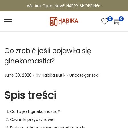
We Are Open Now!! HAPPY SHOPPING~
0
0
Co zrobić jeśli pojawiła się
ginekomastia?
.
.
P
P
June 30, 2026
by
Habika Butik
Uncategorized
o
o
s
s
Spis treści
t
t
e
e
Co to jest ginekomastia?
d
d
Czynniki przyczynowe
o
i
Kroki po zdiagnozowaniu ginekomastii