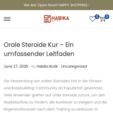
We Are Open Now!! HAPPY SHOPPING~
0
0
Orale Steroide Kur – Ein
umfassender Leitfaden
.
.
P
P
June 27, 2026
by
Habika Butik
Uncategorized
o
o
s
s
Die Verwendung von oralen Steroiden hat in der Fitness-
t
t
und Bodybuilding-Community an Popularität gewonnen.
e
e
Viele Anwender greifen auf orale Steroide zurück, um den
d
d
Muskelaufbau zu fördern, die Ausdauer zu steigern und die
o
i
Regenerationszeit nach dem Training zu verkürzen. In