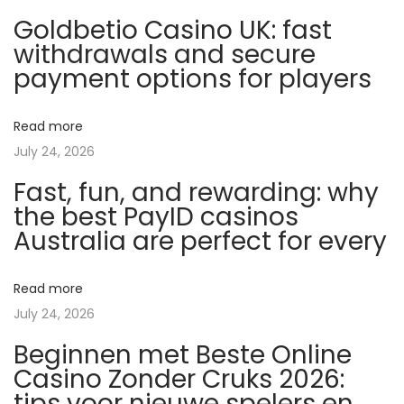
g
Goldbetio Casino UK: fast
o
withdrawals and secure
e
payment options for players
d
k
Read more
o
July 24, 2026
p
Fast, fun, and rewarding: why
e
the best PayID casinos
a
Australia are perfect for every
b
o
n
Read more
n
July 24, 2026
e
Beginnen met Beste Online
m
Casino Zonder Cruks 2026:
e
tips voor nieuwe spelers en