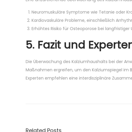
Neuromuskuläre Symptome wie Tetanie oder Kra
Kardiovaskuläre Probleme, einschließlich Arrhyth
Erhöhtes Risiko für Osteoporose bei langfristiger
5. Fazit und Exper
Die Überwachung des Kalziumhaushalts bei der Anwe
Maßnahmen ergreifen, um den Kalziumspiegel im Bl
Experten empfehlen eine interdisziplinäre Zusamme
A
u
t
o
m
Related Posts
a