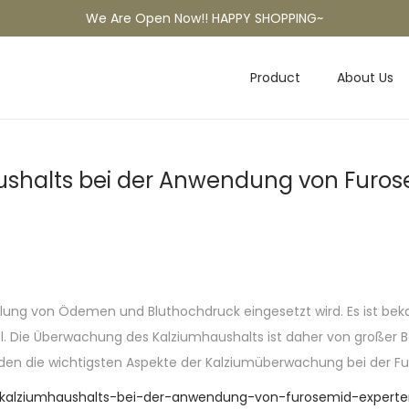
We Are Open Now!! HAPPY SHOPPING~
Product
About Us
halts bei der Anwendung von Furos
dlung von Ödemen und Bluthochdruck eingesetzt wird. Es ist bek
el. Die Überwachung des Kalziumhaushalts ist daher von großer
rden die wichtigsten Aspekte der Kalziumüberwachung bei der F
-kalziumhaushalts-bei-der-anwendung-von-furosemid-expert