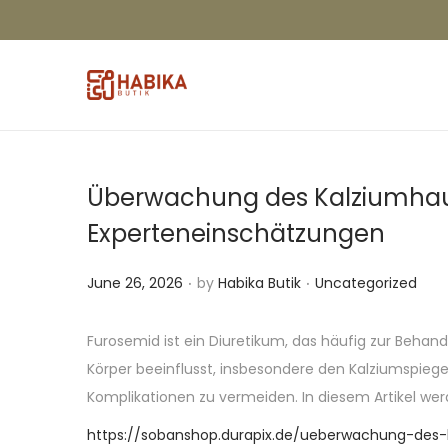
Überwachung des Kalziumhaus
Experteneinschätzungen
.
.
P
P
June 26, 2026
by
Habika Butik
Uncategorized
o
o
s
s
Furosemid ist ein Diuretikum, das häufig zur Behan
t
t
Körper beeinflusst, insbesondere den Kalziumspieg
e
e
Komplikationen zu vermeiden. In diesem Artikel we
d
d
https://sobanshop.durapix.de/ueberwachung-des