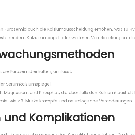
 Furosemid auch die Kalziumausscheidung erhöhen, was zu Hypok
s bestehendem Kalziummangel oder weiteren Vorerkrankungen, di
erwachungsmethoden
, die Furosemid erhalten, umfasst:
der Serumkalziumspiegel.
ch Magnesium und Phosphat, die ebenfalls den Kalziumhaushalt 
mie, wie z.B. Muskelkrämpfe und neurologische Veränderungen.
ken und Komplikationen
alts kann zu schwerwiegenden Komplikationen führen. Zu den 