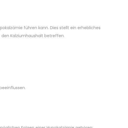
alzämie führen kann. Dies stellt ein erhebliches
e den Kalziumhaushalt betreffen.
beeinflussen.
möglichen Folgen einer Hypokalzämie gehören: