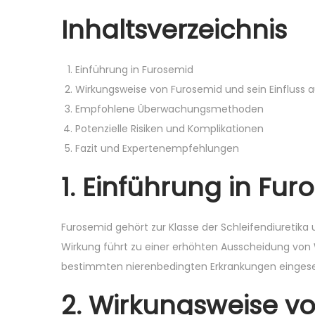
o
i
Inhaltsverzeichnis
n
n
Einführung in Furosemid
Wirkungsweise von Furosemid und sein Einfluss 
Empfohlene Überwachungsmethoden
Potenzielle Risiken und Komplikationen
Fazit und Expertenempfehlungen
1. Einführung in Fu
Furosemid gehört zur Klasse der Schleifendiuretika 
Wirkung führt zu einer erhöhten Ausscheidung von W
bestimmten nierenbedingten Erkrankungen eingese
2. Wirkungsweise vo