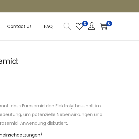
0
0
Contact Us
FAQ
emid:
annt, dass Furosemid den Elektrolythaushalt im
 Bedeutung, um potenzielle Nebenwirkungen und
urosemid-Anwendung diskutiert.
eneinschaetzungen/