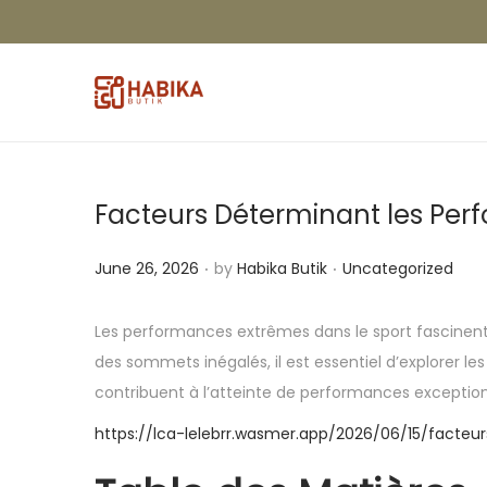
Facteurs Déterminant les Per
.
.
P
P
June 26, 2026
by
Habika Butik
Uncategorized
o
o
s
s
Les performances extrêmes dans le sport fascinent e
t
t
des sommets inégalés, il est essentiel d’explorer le
e
e
contribuent à l’atteinte de performances exception
d
d
https://lca-lelebrr.wasmer.app/2026/06/15/facte
o
i
n
n