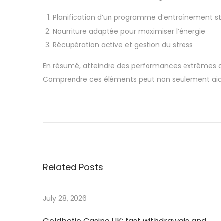
Planification d’un programme d’entraînement s
Nourriture adaptée pour maximiser l’énergie
Récupération active et gestion du stress
En résumé, atteindre des performances extrêmes dan
Comprendre ces éléments peut non seulement aider le
G
r
e
a
t
Related Posts
e
s
t
July 28, 2026
R
Goldbetio Casino UK: fast withdrawals and