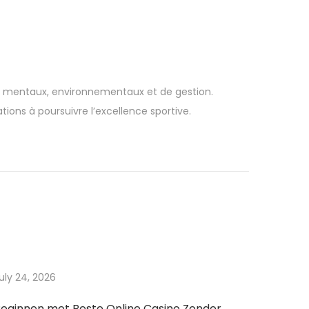
s, mentaux, environnementaux et de gestion.
ions à poursuivre l’excellence sportive.
uly 24, 2026
eginnen met Beste Online Casino Zonder