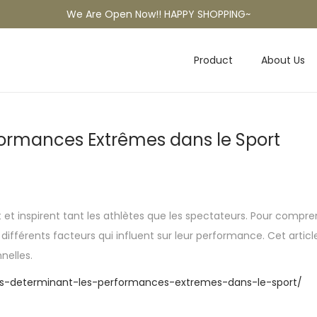
We Are Open Now!! HAPPY SHOPPING~
Product
About Us
formances Extrêmes dans le Sport
t inspirent tant les athlètes que les spectateurs. Pour compren
s différents facteurs qui influent sur leur performance. Cet arti
nelles.
urs-determinant-les-performances-extremes-dans-le-sport/