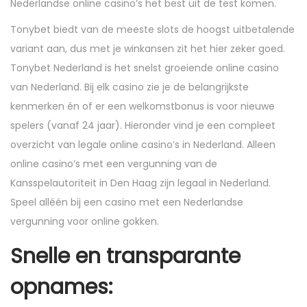
Nederlandse online casino’s het best uit de test komen.
Tonybet biedt van de meeste slots de hoogst uitbetalende
variant aan, dus met je winkansen zit het hier zeker goed.
Tonybet Nederland is het snelst groeiende online casino
van Nederland. Bij elk casino zie je de belangrijkste
kenmerken én of er een welkomstbonus is voor nieuwe
spelers (vanaf 24 jaar). Hieronder vind je een compleet
overzicht van legale online casino’s in Nederland. Alleen
online casino’s met een vergunning van de
Kansspelautoriteit in Den Haag zijn legaal in Nederland.
Speel alléén bij een casino met een Nederlandse
vergunning voor online gokken.
Snelle en transparante
opnames: