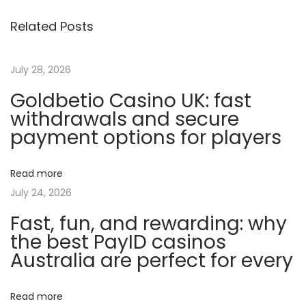
l
Related Posts
e
A
p
July 28, 2026
l
Goldbetio Casino UK: fast
i
withdrawals and secure
k
payment options for players
a
c
Read more
j
July 24, 2026
e
Fast, fun, and rewarding: why
w
the best PayID casinos
G
Australia are perfect for every
o
o
g
Read more