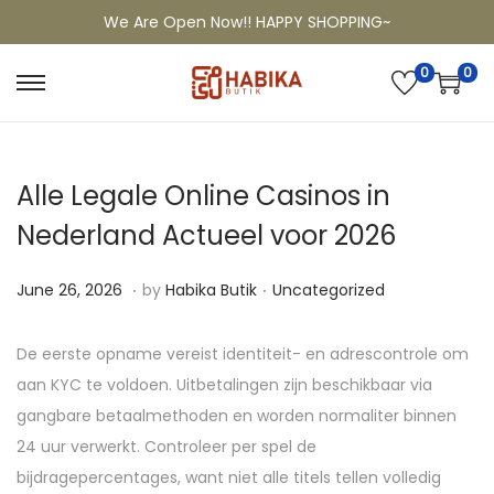
We Are Open Now!! HAPPY SHOPPING~
0
0
Alle Legale Online Casinos in
Nederland Actueel voor 2026
.
.
P
P
J
June 26, 2026
by
Habika Butik
Uncategorized
o
o
u
s
s
n
De eerste opname vereist identiteit- en adrescontrole om
t
t
e
aan KYC te voldoen. Uitbetalingen zijn beschikbaar via
e
e
2
gangbare betaalmethoden en worden normaliter binnen
d
d
7
24 uur verwerkt. Controleer per spel de
o
i
,
bijdragepercentages, want niet alle titels tellen volledig