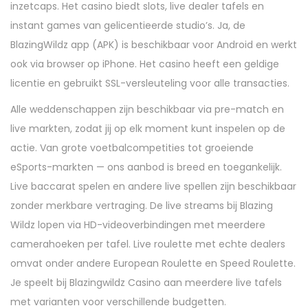
inzetcaps. Het casino biedt slots, live dealer tafels en
instant games van gelicentieerde studio’s. Ja, de
BlazingWildz app (APK) is beschikbaar voor Android en werkt
ook via browser op iPhone. Het casino heeft een geldige
licentie en gebruikt SSL-versleuteling voor alle transacties.
Alle weddenschappen zijn beschikbaar via pre-match en
live markten, zodat jij op elk moment kunt inspelen op de
actie. Van grote voetbalcompetities tot groeiende
eSports-markten — ons aanbod is breed en toegankelijk.
Live baccarat spelen en andere live spellen zijn beschikbaar
zonder merkbare vertraging. De live streams bij Blazing
Wildz lopen via HD-videoverbindingen met meerdere
camerahoeken per tafel. Live roulette met echte dealers
omvat onder andere European Roulette en Speed Roulette.
Je speelt bij Blazingwildz Casino aan meerdere live tafels
met varianten voor verschillende budgetten.