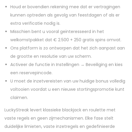
Houd er bovendien rekening mee dat er vertragingen
kunnen optreden als gevolg van feestdagen of als er
extra verificatie nodig is.
Misschien bent u vooral geïnteresseerd in het
welkomstpakket dat € 2.500 + 250 gratis spins omvat.
Ons platform is zo ontworpen dat het zich aanpast aan
de grootte en resolutie van uw scherm.
Activeer de functie in Instellingen → Beveiliging en kies
een reservepincode.
U moet de inzetvereisten van uw huidige bonus volledig
voltooien voordat u een nieuwe stortingspromotie kunt
claimen.
LuckyStreak levert klassieke blackjack en roulette met
vaste regels en geen zijmechanismen. Elke fase stelt
duidelijke limieten, vaste inzetregels en gedefinieerde