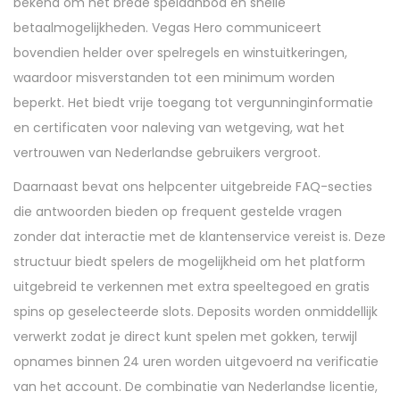
bekend om het brede spelaanbod en snelle
betaalmogelijkheden. Vegas Hero communiceert
bovendien helder over spelregels en winstuitkeringen,
waardoor misverstanden tot een minimum worden
beperkt. Het biedt vrije toegang tot vergunninginformatie
en certificaten voor naleving van wetgeving, wat het
vertrouwen van Nederlandse gebruikers vergroot.
Daarnaast bevat ons helpcenter uitgebreide FAQ-secties
die antwoorden bieden op frequent gestelde vragen
zonder dat interactie met de klantenservice vereist is. Deze
structuur biedt spelers de mogelijkheid om het platform
uitgebreid te verkennen met extra speeltegoed en gratis
spins op geselecteerde slots. Deposits worden onmiddellijk
verwerkt zodat je direct kunt spelen met gokken, terwijl
opnames binnen 24 uren worden uitgevoerd na verificatie
van het account. De combinatie van Nederlandse licentie,