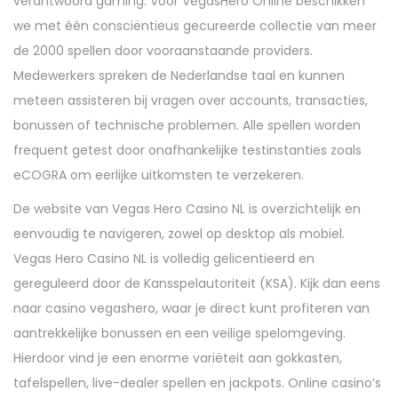
verantwoord gaming. Voor VegasHero Online beschikken
we met één consciëntieus gecureerde collectie van meer
de 2000 spellen door vooraanstaande providers.
Medewerkers spreken de Nederlandse taal en kunnen
meteen assisteren bij vragen over accounts, transacties,
bonussen of technische problemen. Alle spellen worden
frequent getest door onafhankelijke testinstanties zoals
eCOGRA om eerlijke uitkomsten te verzekeren.
De website van Vegas Hero Casino NL is overzichtelijk en
eenvoudig te navigeren, zowel op desktop als mobiel.
Vegas Hero Casino NL is volledig gelicentieerd en
gereguleerd door de Kansspelautoriteit (KSA). Kijk dan eens
naar casino vegashero, waar je direct kunt profiteren van
aantrekkelijke bonussen en een veilige spelomgeving.
Hierdoor vind je een enorme variëteit aan gokkasten,
tafelspellen, live-dealer spellen en jackpots. Online casino’s