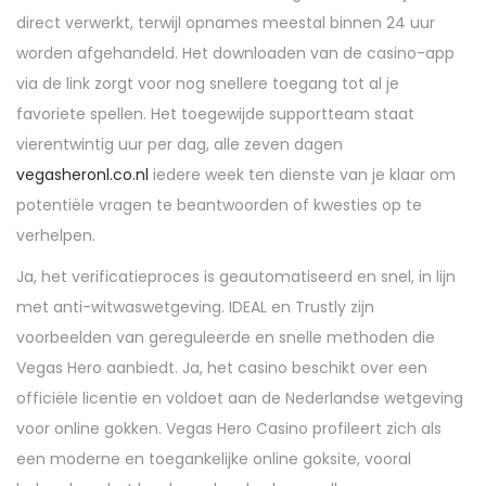
o
i
direct verwerkt, terwijl opnames meestal binnen 24 uur
n
n
worden afgehandeld. Het downloaden van de casino-app
via de link zorgt voor nog snellere toegang tot al je
favoriete spellen. Het toegewijde supportteam staat
vierentwintig uur per dag, alle zeven dagen
vegasheronl.co.nl
iedere week ten dienste van je klaar om
potentiële vragen te beantwoorden of kwesties op te
verhelpen.
Ja, het verificatieproces is geautomatiseerd en snel, in lijn
met anti-witwaswetgeving. IDEAL en Trustly zijn
voorbeelden van gereguleerde en snelle methoden die
Vegas Hero aanbiedt. Ja, het casino beschikt over een
officiële licentie en voldoet aan de Nederlandse wetgeving
voor online gokken. Vegas Hero Casino profileert zich als
een moderne en toegankelijke online goksite, vooral