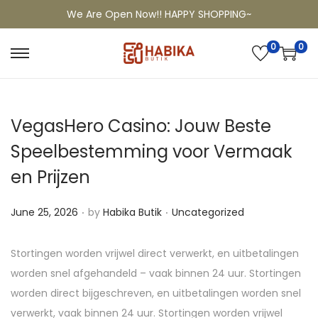
We Are Open Now!! HAPPY SHOPPING~
0
0
VegasHero Casino: Jouw Beste
Speelbestemming voor Vermaak
en Prijzen
.
.
P
P
June 25, 2026
by
Habika Butik
Uncategorized
o
o
s
s
Stortingen worden vrijwel direct verwerkt, en uitbetalingen
t
t
worden snel afgehandeld – vaak binnen 24 uur. Stortingen
e
e
worden direct bijgeschreven, en uitbetalingen worden snel
d
d
verwerkt, vaak binnen 24 uur. Stortingen worden vrijwel