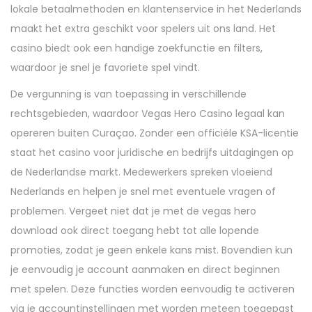
lokale betaalmethoden en klantenservice in het Nederlands
maakt het extra geschikt voor spelers uit ons land. Het
casino biedt ook een handige zoekfunctie en filters,
waardoor je snel je favoriete spel vindt.
De vergunning is van toepassing in verschillende
rechtsgebieden, waardoor Vegas Hero Casino legaal kan
opereren buiten Curaçao. Zonder een officiële KSA-licentie
staat het casino voor juridische en bedrijfs uitdagingen op
de Nederlandse markt. Medewerkers spreken vloeiend
Nederlands en helpen je snel met eventuele vragen of
problemen. Vergeet niet dat je met de vegas hero
download ook direct toegang hebt tot alle lopende
promoties, zodat je geen enkele kans mist. Bovendien kun
je eenvoudig je account aanmaken en direct beginnen
met spelen. Deze functies worden eenvoudig te activeren
via je accountinstellingen met worden meteen toegepast