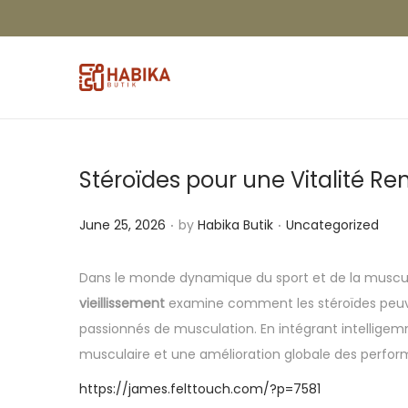
Stéroïdes pour une Vitalité Re
.
.
P
P
June 25, 2026
by
Habika Butik
Uncategorized
o
o
s
s
Dans le monde dynamique du sport et de la muscul
t
t
vieillissement
examine comment les stéroïdes peuvent 
e
e
passionnés de musculation. En intégrant intelligem
d
d
musculaire et une amélioration globale des perfo
o
i
https://james.felttouch.com/?p=7581
n
n