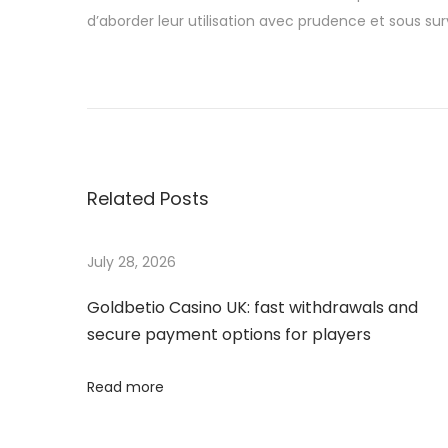
d’aborder leur utilisation avec prudence et sous sur
S
l
o
t
s
Related Posts
&
L
i
July 28, 2026
v
Goldbetio Casino UK: fast withdrawals and
e
secure payment options for players
C
a
Read more
s
i