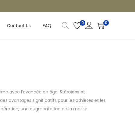
0
0
Contact Us
FAQ
même avec l’avancée en âge.
Stéroïdes et
es avantages significatifs pour les athlètes et les
écupération, une augmentation de la masse