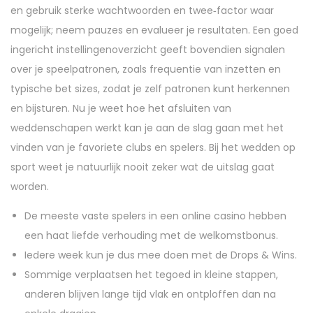
en gebruik sterke wachtwoorden en twee‑factor waar
mogelijk; neem pauzes en evalueer je resultaten. Een goed
ingericht instellingenoverzicht geeft bovendien signalen
over je speelpatronen, zoals frequentie van inzetten en
typische bet sizes, zodat je zelf patronen kunt herkennen
en bijsturen. Nu je weet hoe het afsluiten van
weddenschapen werkt kan je aan de slag gaan met het
vinden van je favoriete clubs en spelers. Bij het wedden op
sport weet je natuurlijk nooit zeker wat de uitslag gaat
worden.
De meeste vaste spelers in een online casino hebben
een haat liefde verhouding met de welkomstbonus.
Iedere week kun je dus mee doen met de Drops & Wins.
Sommige verplaatsen het tegoed in kleine stappen,
anderen blijven lange tijd vlak en ontploffen dan na