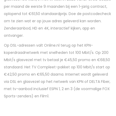
per maand de eerste 9 maanden bij een 1-jarig contract,
oplopend tot €61,50 standaardprijs. Doe de postcodecheck
om te zien wat er op jouw adres geleverd kan worden.
Zenderaanbod, HD en 4K, interactief kijken, app en
ontvanger.
Op DSL-adressen valt Online.nl terug op het KPN-
koperdraadnetwerk met snelheden tot 100 Mbit/s. Op 200
Mbit/s glasvezel met tv betaal je €45,50 promo en €68,50
standaard. Het TV Compleet-pakket op 100 Mbit/s start op
€42,50 promo en €65,50 daarna. Internet wordt geleverd
via DSL en glasvezel op het netwerk van KPN of DELTA Fiber,
met tv-aanbod inclusief ESPN 1, 2 en 3 (de voormalige FOX
Sports-zenders) en Film1.
1
0