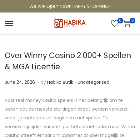
We Are Open Now!! HAPPY SHOPPING~
0
0
Over Winny Casino 2 000+ Spellen
& MGA Licentie
.
.
P
P
J
June 24, 2026
by
Habika Butik
Uncategorized
o
o
u
s
s
n
Voor real money casino spelers is het belangrijk om te
t
t
e
weten dat de meeste stortingen direct worden verwerkt,
e
e
2
zodat je meteen kunt beginnen met spelen. De
d
d
8
verwerkingstijden variëren per betaalmethode, maar Winna
o
i
,
Casino streeft ernaar om opnames zo snel mogelijk te