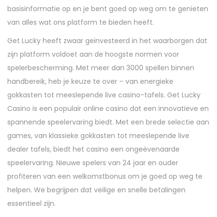
basisinformatie op en je bent goed op weg om te genieten
van alles wat ons platform te bieden heeft.
Get Lucky heeft zwaar geïnvesteerd in het waarborgen dat
zijn platform voldoet aan de hoogste normen voor
spelerbescherming. Met meer dan 3000 spellen binnen
handbereik, heb je keuze te over – van energieke
gokkasten tot meeslepende live casino-tafels. Get Lucky
Casino is een populair online casino dat een innovatieve en
spannende speelervaring biedt. Met een brede selectie aan
games, van klassieke gokkasten tot meeslepende live
dealer tafels, biedt het casino een ongeëvenaarde
speelervaring. Nieuwe spelers van 24 jaar en ouder
profiteren van een welkomstbonus om je goed op weg te
helpen. We begrijpen dat veilige en snelle betalingen
essentieel zijn.