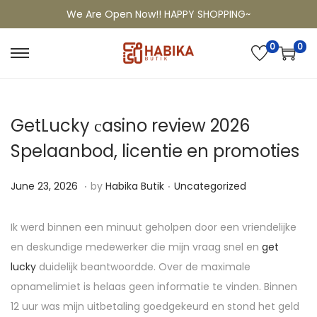
We Are Open Now!! HAPPY SHOPPING~
0
0
GetLucky сasino review 2026
Spelaanbod, licentie en promoties
.
.
P
P
J
June 23, 2026
by
Habika Butik
Uncategorized
o
o
u
s
s
n
Ik werd binnen een minuut geholpen door een vriendelijke
t
t
e
en deskundige medewerker die mijn vraag snel en
get
e
e
2
lucky
duidelijk beantwoordde. Over de maximale
d
d
7
opnamelimiet is helaas geen informatie te vinden. Binnen
o
i
,
12 uur was mijn uitbetaling goedgekeurd en stond het geld