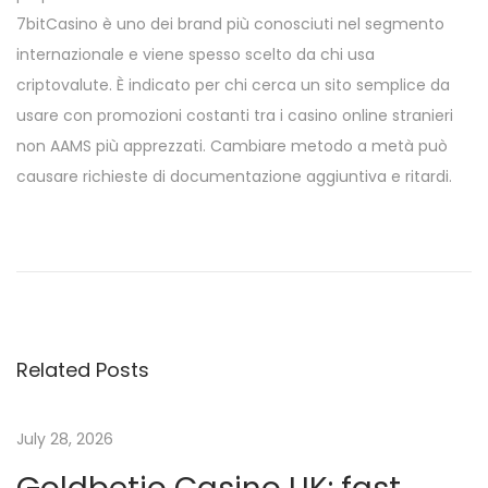
7bitCasino è uno dei brand più conosciuti nel segmento
internazionale e viene spesso scelto da chi usa
criptovalute. È indicato per chi cerca un sito semplice da
usare con promozioni costanti tra i casino online stranieri
non AAMS più apprezzati. Cambiare metodo a metà può
causare richieste di documentazione aggiuntiva e ritardi.
D
e
M
a
g
Related Posts
i
e
v
July 28, 2026
a