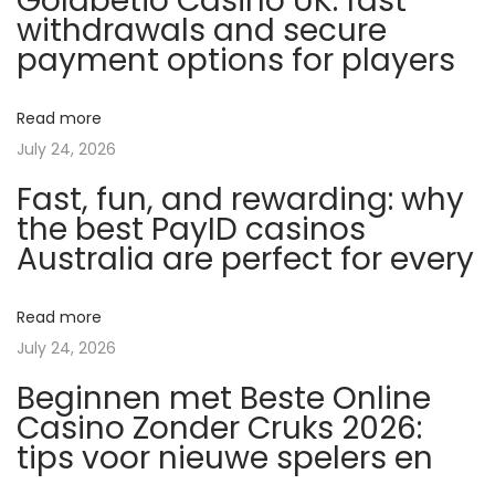
Goldbetio Casino UK: fast
n
withdrawals and secure
P
payment options for players
r
o
Read more
g
July 24, 2026
r
Fast, fun, and rewarding: why
e
the best PayID casinos
s
Australia are perfect for every
s
i
e
Read more
v
July 24, 2026
e
Beginnen met Beste Online
J
Casino Zonder Cruks 2026:
a
tips voor nieuwe spelers en
c