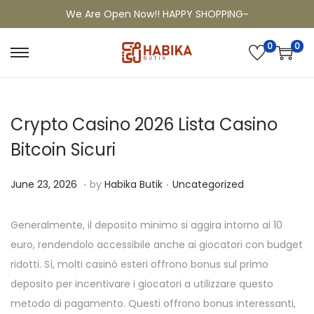
We Are Open Now!! HAPPY SHOPPING~
0
0
Crypto Casino 2026 Lista Casino
Bitcoin Sicuri
.
.
P
P
J
June 23, 2026
by
Habika Butik
Uncategorized
o
o
u
s
s
l
Generalmente, il deposito minimo si aggira intorno ai 10
t
t
y
euro, rendendolo accessibile anche ai giocatori con budget
e
e
1
ridotti. Sì, molti casinò esteri offrono bonus sul primo
d
d
,
deposito per incentivare i giocatori a utilizzare questo
o
i
2
metodo di pagamento. Questi offrono bonus interessanti,