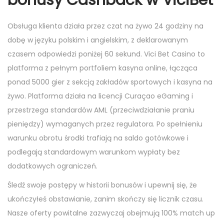
bonusy Cashback w ViciBet
Obsługa klienta działa przez czat na żywo 24 godziny na
dobę w języku polskim i angielskim, z deklarowanym
czasem odpowiedzi poniżej 60 sekund. Vici Bet Casino to
platforma z pełnym portfoliem kasyna online, łącząca
ponad 5000 gier z sekcją zakładów sportowych i kasyna na
żywo. Platforma działa na licencji Curaçao eGaming i
przestrzega standardów AML (przeciwdziałanie praniu
pieniędzy) wymaganych przez regulatora. Po spełnieniu
warunku obrotu środki trafiają na saldo gotówkowe i
podlegają standardowym warunkom wypłaty bez
dodatkowych ograniczeń.
Śledź swoje postępy w historii bonusów i upewnij się, że
ukończyłeś obstawianie, zanim skończy się licznik czasu.
Nasze oferty powitalne zazwyczaj obejmują 100% match up