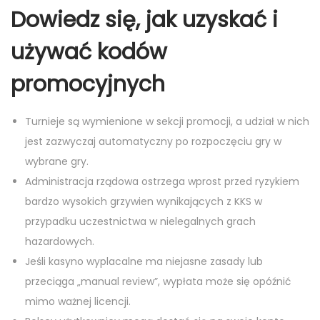
Dowiedz się, jak uzyskać i
używać kodów
promocyjnych
Turnieje są wymienione w sekcji promocji, a udział w nich
jest zazwyczaj automatyczny po rozpoczęciu gry w
wybrane gry.
Administracja rządowa ostrzega wprost przed ryzykiem
bardzo wysokich grzywien wynikających z KKS w
przypadku uczestnictwa w nielegalnych grach
hazardowych.
Jeśli kasyno wyplacalne ma niejasne zasady lub
przeciąga „manual review”, wypłata może się opóźnić
mimo ważnej licencji.