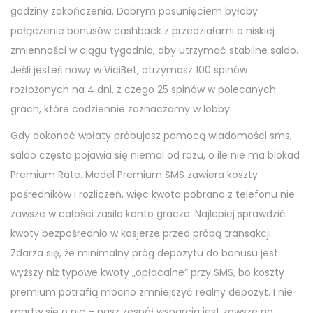
godziny zakończenia. Dobrym posunięciem byłoby
połączenie bonusów cashback z przedziałami o niskiej
zmienności w ciągu tygodnia, aby utrzymać stabilne saldo.
Jeśli jesteś nowy w ViciBet, otrzymasz 100 spinów
rozłożonych na 4 dni, z czego 25 spinów w polecanych
grach, które codziennie zaznaczamy w lobby.
Gdy dokonać wpłaty próbujesz pomocą wiadomości sms,
saldo często pojawia się niemal od razu, o ile nie ma blokad
Premium Rate. Model Premium SMS zawiera koszty
pośredników i rozliczeń, więc kwota pobrana z telefonu nie
zawsze w całości zasila konto gracza. Najlepiej sprawdzić
kwoty bezpośrednio w kasjerze przed próbą transakcji.
Zdarza się, że minimalny próg depozytu do bonusu jest
wyższy niż typowe kwoty „opłacalne” przy SMS, bo koszty
premium potrafią mocno zmniejszyć realny depozyt. I nie
martw się o nic – nasz zespół wsparcia jest zawsze na