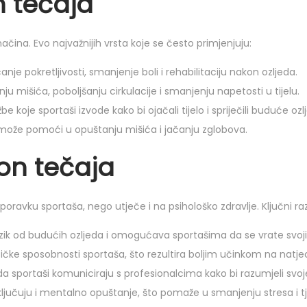
n tečaja
čina. Evo najvažnijih vrsta koje se često primjenjuju:
nje pokretljivosti, smanjenje boli i rehabilitaciju nakon ozljeda.
mišića, poboljšanju cirkulacije i smanjenju napetosti u tijelu.
e koje sportaši izvode kako bi ojačali tijelo i spriječili buduće ozl
može pomoći u opuštanju mišića i jačanju zglobova.
on tečaja
avku sportaša, nego utječe i na psihološko zdravlje. Ključni razl
zik od budućih ozljeda i omogućava sportašima da se vrate svojim
ičke sposobnosti sportaša, što rezultira boljim učinkom na natje
a sportaši komuniciraju s profesionalcima kako bi razumjeli svoje ti
ključuju i mentalno opuštanje, što pomaže u smanjenju stresa i 