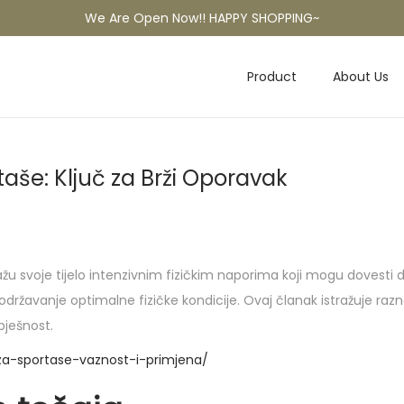
We Are Open Now!! HAPPY SHOPPING~
Product
About Us
aše: Ključ za Brži Oporavak
ažu svoje tijelo intenzivnim fizičkim naporima koji mogu dovesti 
održavanje optimalne fizičke kondicije. Ovaj članak istražuje ra
pješnost.
za-sportase-vaznost-i-primjena/