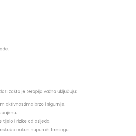
jede.
ozi zašto je terapija važna uključuju:
 aktivnostima brzo i sigurnije.
canjima.
jelo i rizike od ozljeda.
tjeskobe nakon napornih treninga.