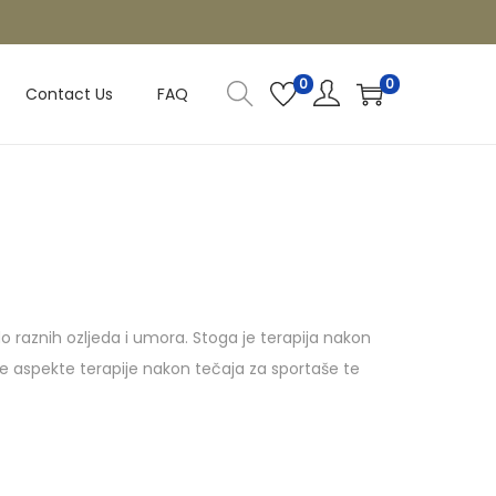
0
0
Contact Us
FAQ
do raznih ozljeda i umora. Stoga je terapija nakon
zne aspekte terapije nakon tečaja za sportaše te