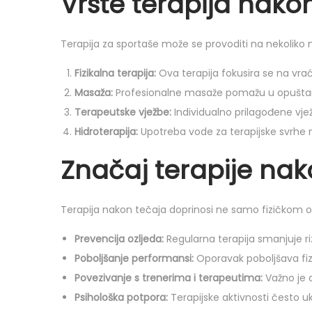
Vrste terapija nako
Terapija za sportaše može se provoditi na nekoliko na
Fizikalna terapija:
Ova terapija fokusira se na vraća
Masaža:
Profesionalne masaže pomažu u opuštanju 
Terapeutske vježbe:
Individualno prilagođene vježb
Hidroterapija:
Upotreba vode za terapijske svrhe 
Značaj terapije nak
Terapija nakon tečaja doprinosi ne samo fizičkom opor
Prevencija ozljeda:
Regularna terapija smanjuje ri
Poboljšanje performansi:
Oporavak poboljšava fiz
Povezivanje s trenerima i terapeutima:
Važno je d
Psihološka potpora:
Terapijske aktivnosti često u