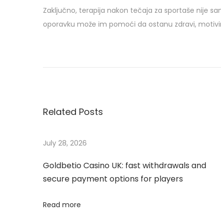
Zaključno, terapija nakon tečaja za sportaše nije sa
oporavku može im pomoći da ostanu zdravi, motivir
B
i
l
l
i
Related Posts
o
n
a
July 28, 2026
i
Goldbetio Casino UK: fast withdrawals and
r
secure payment options for players
e
W
Read more
i