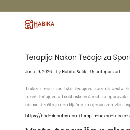
Terapija Nakon Tečaja za Sport
.
.
P
P
June 19, 2026
by
Habika Butik
Uncategorized
o
o
s
s
Tijekom teških sportskih tečajeva, sportaši često izl
t
t
takvih tečajeva od suštinske važnosti za oporavak i 
e
e
objasniti zašto je ona ključna za njihovo zdravlje i us
d
d
https://bodminautos.com/terapija-nakon-tecaja-
o
i
n
n