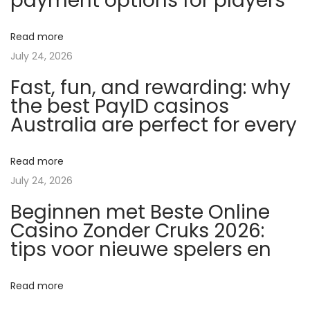
payment options for players
i
d
Read more
e
July 24, 2026
o
Fast, fun, and rewarding: why
G
the best PayID casinos
a
Australia are perfect for every
m
e
s
Read more
F
July 24, 2026
o
Beginnen met Beste Online
r
Casino Zonder Cruks 2026:
2
tips voor nieuwe spelers en
0
2
Read more
6