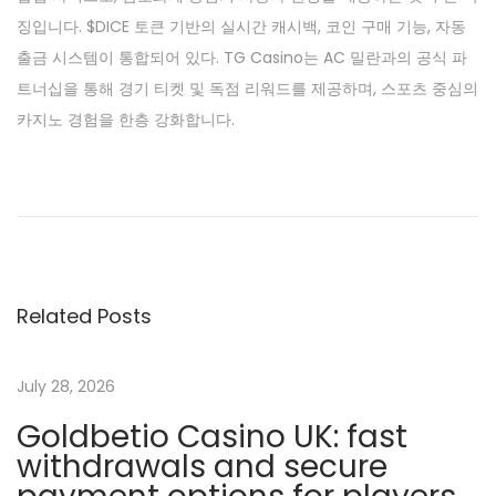
징입니다. $DICE 토큰 기반의 실시간 캐시백, 코인 구매 기능, 자동
출금 시스템이 통합되어 있다. TG Casino는 AC 밀란과의 공식 파
트너십을 통해 경기 티켓 및 독점 리워드를 제공하며, 스포츠 중심의
카지노 경험을 한층 강화합니다.
H
i
g
h
1
Related Posts
0
S
l
July 28, 2026
o
Goldbetio Casino UK: fast
t
withdrawals and secure
V