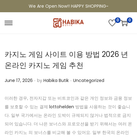
We Are Open Now!! HAPPY SHOPPING~
0
0
카지노 게임 사이트 이용 방법 2026 년
온라인 카지노 게임 추천
.
.
P
P
June 17, 2026
by
Habika Butik
Uncategorized
o
o
s
s
이러한 경우, 전자지갑 또는 비트코인과 같은 개인 정보와 금융 정보
t
t
를 보호할 수 있는 결제
lottohelden
방법을 사용하는 것이 좋습니
e
e
다. 일부 국가에서는 온라인 도박이 규제되지 않거나 법적으로 금지
d
d
되어 있습니다. 더 나은 보너스와 프로모션을 받기 위해서는 여러 온
o
i
라인 카지노 의 보너스를 비교해 볼 수 있어요. 일부 한국의 온라인