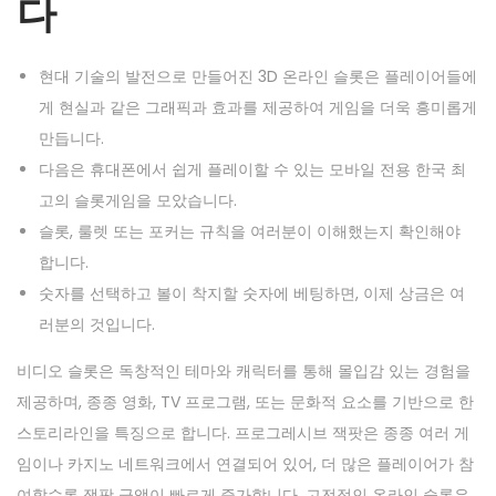
다
현대 기술의 발전으로 만들어진 3D 온라인 슬롯은 플레이어들에
게 현실과 같은 그래픽과 효과를 제공하여 게임을 더욱 흥미롭게
만듭니다.
다음은 휴대폰에서 쉽게 플레이할 수 있는 모바일 전용 한국 최
고의 슬롯게임을 모았습니다.
슬롯, 룰렛 또는 포커는 규칙을 여러분이 이해했는지 확인해야
합니다.
숫자를 선택하고 볼이 착지할 숫자에 베팅하면, 이제 상금은 여
러분의 것입니다.
비디오 슬롯은 독창적인 테마와 캐릭터를 통해 몰입감 있는 경험을
제공하며, 종종 영화, TV 프로그램, 또는 문화적 요소를 기반으로 한
스토리라인을 특징으로 합니다. 프로그레시브 잭팟은 종종 여러 게
임이나 카지노 네트워크에서 연결되어 있어, 더 많은 플레이어가 참
여할수록 잭팟 금액이 빠르게 증가합니다. 고전적인 온라인 슬롯은