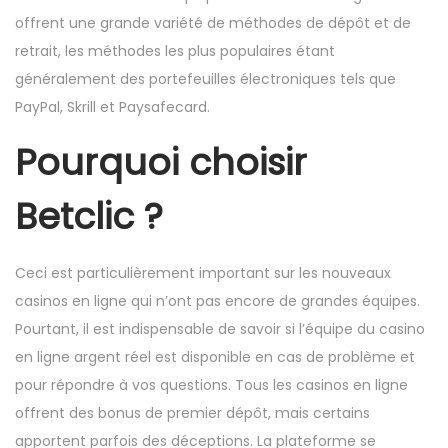
offrent une grande variété de méthodes de dépôt et de
retrait, les méthodes les plus populaires étant
généralement des portefeuilles électroniques tels que
PayPal, Skrill et Paysafecard.
Pourquoi choisir
Betclic ?
Ceci est particulièrement important sur les nouveaux
casinos en ligne qui n’ont pas encore de grandes équipes.
Pourtant, il est indispensable de savoir si l’équipe du casino
en ligne argent réel est disponible en cas de problème et
pour répondre à vos questions. Tous les casinos en ligne
offrent des bonus de premier dépôt, mais certains
apportent parfois des déceptions. La plateforme se