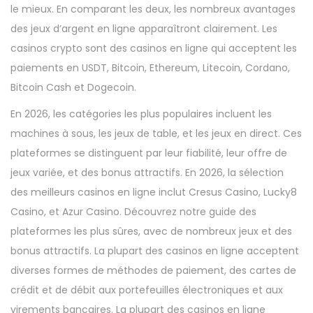
n
n
le mieux. En comparant les deux, les nombreux avantages
des jeux d’argent en ligne apparaîtront clairement. Les
casinos crypto sont des casinos en ligne qui acceptent les
paiements en USDT, Bitcoin, Ethereum, Litecoin, Cordano,
Bitcoin Cash et Dogecoin.
En 2026, les catégories les plus populaires incluent les
machines à sous, les jeux de table, et les jeux en direct. Ces
plateformes se distinguent par leur fiabilité, leur offre de
jeux variée, et des bonus attractifs. En 2026, la sélection
des meilleurs casinos en ligne inclut Cresus Casino, Lucky8
Casino, et Azur Casino. Découvrez notre guide des
plateformes les plus sûres, avec de nombreux jeux et des
bonus attractifs. La plupart des casinos en ligne acceptent
diverses formes de méthodes de paiement, des cartes de
crédit et de débit aux portefeuilles électroniques et aux
virements bancaires. La plupart des casinos en ligne