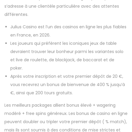
s’adresse à une clientèle particulière avec des attentes
différentes.
Julius Casino est l’un des casinos en ligne les plus fiables
en France, en 2026.
Les joueurs qui préfèrent les iconiques jeux de table
devraient trouver leur bonheur parmi les variantes solo
et live de roulette, de blackjack, de baccarat et de
poker.
Après votre inscription et votre premier dépôt de 20 €,
vous recevrez un bonus de bienvenue de 400 % jusqu’à
€, ainsi que 200 tours gratuits.
Les meilleurs packages allient bonus élevé + wagering
modéré + free spins généreux. Les bonus de casino en ligne
peuvent doubler ou tripler votre premier dépôt ( % match),
mais ils sont soumis à des conditions de mise strictes et