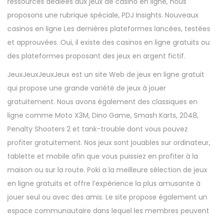
ressources dédiées aux jeux de casino en ligne, nous
proposons une rubrique spéciale, PDJ Insights. Nouveaux
casinos en ligne Les dernières plateformes lancées, testées
et approuvées. Oui, il existe des casinos en ligne gratuits ou
des plateformes proposant des jeux en argent fictif.
JeuxJeuxJeuxJeux est un site Web de jeux en ligne gratuit
qui propose une grande variété de jeux à jouer
gratuitement. Nous avons également des classiques en
ligne comme Moto X3M, Dino Game, Smash Karts, 2048,
Penalty Shooters 2 et tank-trouble dont vous pouvez
profiter gratuitement. Nos jeux sont jouables sur ordinateur,
tablette et mobile afin que vous puissiez en profiter à la
maison ou sur la route. Poki a la meilleure sélection de jeux
en ligne gratuits et offre l’expérience la plus amusante à
jouer seul ou avec des amis. Le site propose également un
espace communautaire dans lequel les membres peuvent