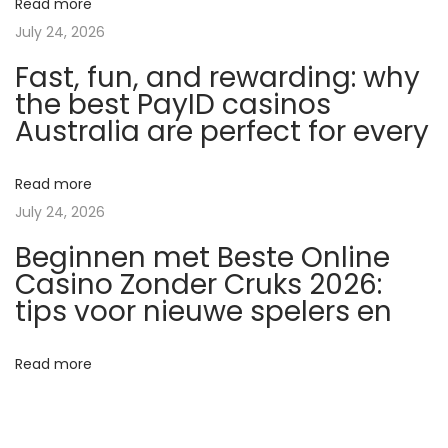
Read more
s
July 24, 2026
p
Fast, fun, and rewarding: why
a
the best PayID casinos
ñ
Australia are perfect for every
a
J
u
Read more
e
July 24, 2026
g
Beginnen met Beste Online
o
Casino Zonder Cruks 2026:
s
tips voor nieuwe spelers en
c
o
Read more
n
D
i