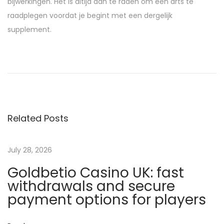
bijwerkingen. Het is altijd aan te raden om een arts te
raadplegen voordat je begint met een dergelijk
supplement.
C
a
s
i
n
Related Posts
o
O
n
July 28, 2026
l
Goldbetio Casino UK: fast
i
withdrawals and secure
n
payment options for players
e
E