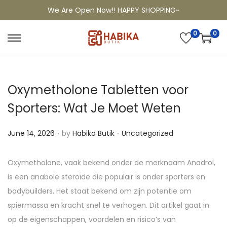
We Are Open Now!! HAPPY SHOPPING~
0
0
Oxymetholone Tabletten voor
Sporters: Wat Je Moet Weten
.
.
P
P
June 14, 2026
by
Habika Butik
Uncategorized
o
o
s
s
Oxymetholone, vaak bekend onder de merknaam Anadrol,
t
t
is een anabole steroïde die populair is onder sporters en
e
e
bodybuilders. Het staat bekend om zijn potentie om
d
d
spiermassa en kracht snel te verhogen. Dit artikel gaat in
o
i
op de eigenschappen, voordelen en risico’s van