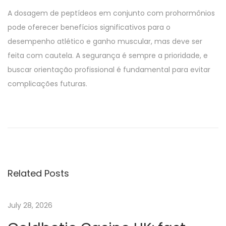
A dosagem de peptídeos em conjunto com prohormônios
pode oferecer benefícios significativos para o
desempenho atlético e ganho muscular, mas deve ser
feita com cautela. A segurança é sempre a prioridade, e
buscar orientação profissional é fundamental para evitar
complicações futuras.
P
e
p
t
i
Related Posts
d
e
E
July 28, 2026
s