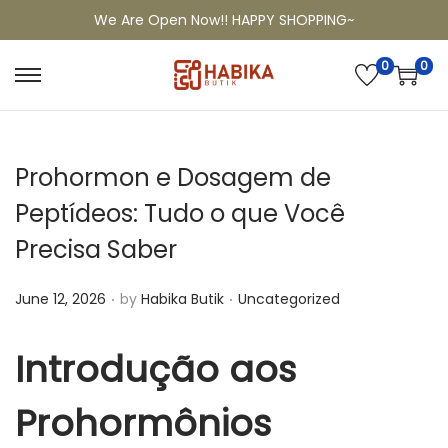
We Are Open Now!! HAPPY SHOPPING~
0
0
Prohormon e Dosagem de
Peptídeos: Tudo o que Você
Precisa Saber
.
.
P
P
June 12, 2026
by
Habika Butik
Uncategorized
o
o
s
s
Introdução aos
t
t
e
Prohormônios
e
d
d