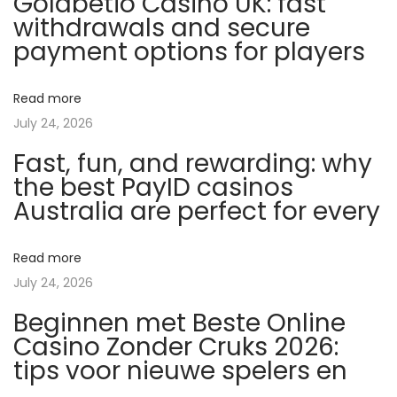
Goldbetio Casino UK: fast
a
withdrawals and secure
r
payment options for players
e
l
Read more
i
July 24, 2026
n
Fast, fun, and rewarding: why
a
the best PayID casinos
:
Australia are perfect for every
R
i
s
Read more
u
July 24, 2026
l
Beginnen met Beste Online
t
Casino Zonder Cruks 2026:
a
tips voor nieuwe spelers en
t