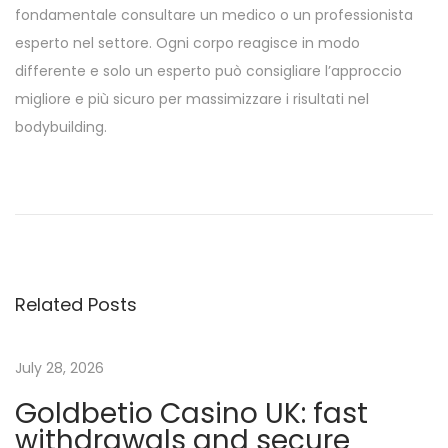
fondamentale consultare un medico o un professionista
esperto nel settore. Ogni corpo reagisce in modo
differente e solo un esperto può consigliare l’approccio
migliore e più sicuro per massimizzare i risultati nel
bodybuilding.
P
t
1
4
1
Related Posts
B
r
e
July 28, 2026
m
Goldbetio Casino UK: fast
e
withdrawals and secure
l