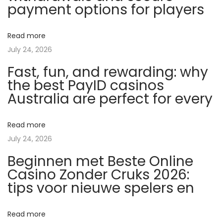
payment options for players
a
n
Read more
o
July 24, 2026
t
Fast, fun, and rewarding: why
i
the best PayID casinos
d
Australia are perfect for every
P
e
p
Read more
t
July 24, 2026
i
Beginnen met Beste Online
d
Casino Zonder Cruks 2026:
i
tips voor nieuwe spelers en
m
B
Read more
o