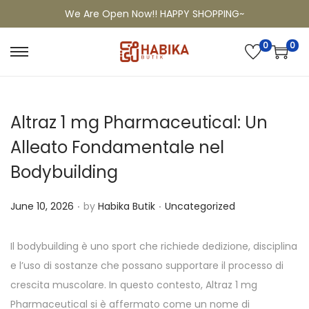
We Are Open Now!! HAPPY SHOPPING~
0
0
Altraz 1 mg Pharmaceutical: Un
Alleato Fondamentale nel
Bodybuilding
.
.
P
P
June 10, 2026
by
Habika Butik
Uncategorized
o
o
s
s
Il bodybuilding è uno sport che richiede dedizione, disciplina
t
t
e l’uso di sostanze che possano supportare il processo di
e
e
crescita muscolare. In questo contesto, Altraz 1 mg
d
d
Pharmaceutical si è affermato come un nome di