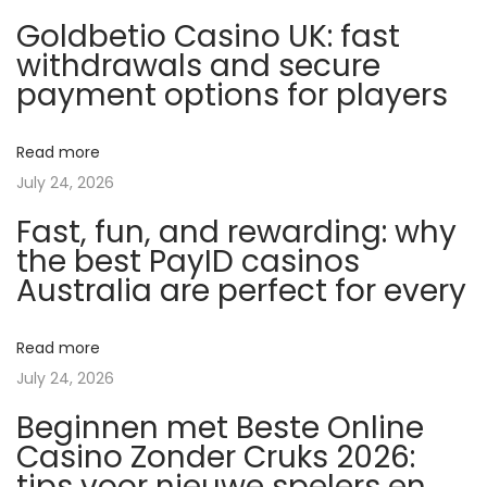
e
Goldbetio Casino UK: fast
e
withdrawals and secure
t
payment options for players
P
e
Read more
r
July 24, 2026
f
Fast, fun, and rewarding: why
o
the best PayID casinos
r
Australia are perfect for every
m
a
n
Read more
c
July 24, 2026
e
Beginnen met Beste Online
a
Casino Zonder Cruks 2026:
v
tips voor nieuwe spelers en