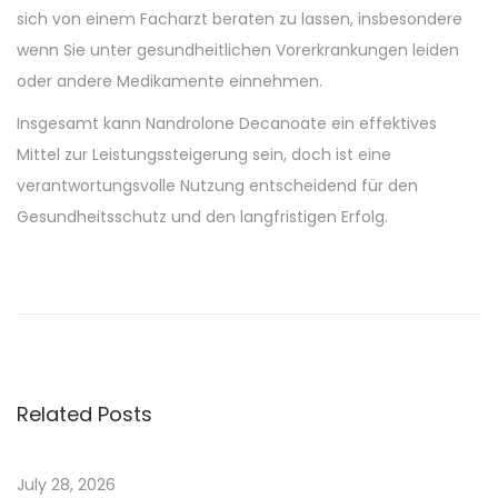
sich von einem Facharzt beraten zu lassen, insbesondere
wenn Sie unter gesundheitlichen Vorerkrankungen leiden
oder andere Medikamente einnehmen.
Insgesamt kann Nandrolone Decanoate ein effektives
Mittel zur Leistungssteigerung sein, doch ist eine
verantwortungsvolle Nutzung entscheidend für den
Gesundheitsschutz und den langfristigen Erfolg.
P
u
i
s
s
Related Posts
a
n
c
July 28, 2026