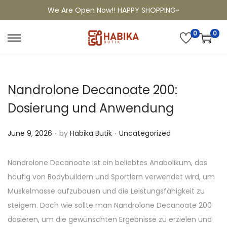
We Are Open Now!! HAPPY SHOPPING~
0
0
Nandrolone Decanoate 200:
Dosierung und Anwendung
.
.
P
P
June 9, 2026
by
Habika Butik
Uncategorized
o
o
s
s
Nandrolone Decanoate ist ein beliebtes Anabolikum, das
t
t
häufig von Bodybuildern und Sportlern verwendet wird, um
e
e
Muskelmasse aufzubauen und die Leistungsfähigkeit zu
d
d
steigern. Doch wie sollte man Nandrolone Decanoate 200
o
i
dosieren, um die gewünschten Ergebnisse zu erzielen und