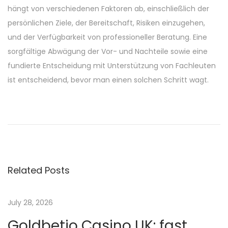
hängt von verschiedenen Faktoren ab, einschließlich der
persönlichen Ziele, der Bereitschaft, Risiken einzugehen,
und der Verfügbarkeit von professioneller Beratung. Eine
sorgfältige Abwägung der Vor- und Nachteile sowie eine
fundierte Entscheidung mit Unterstützung von Fachleuten
ist entscheidend, bevor man einen solchen Schritt wagt.
O
p
t
i
m
Related Posts
i
e
r
July 28, 2026
u
Goldbetio Casino UK: fast
n