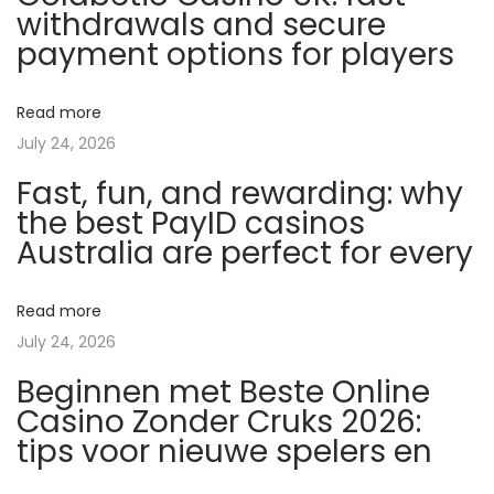
withdrawals and secure
g
payment options for players
d
e
Read more
s
July 24, 2026
B
Fast, fun, and rewarding: why
o
the best PayID casinos
d
Australia are perfect for every
y
b
u
Read more
i
July 24, 2026
l
Beginnen met Beste Online
d
Casino Zonder Cruks 2026:
i
tips voor nieuwe spelers en
n
g