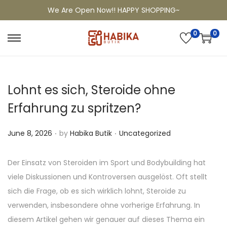
We Are Open Now!! HAPPY SHOPPING~
0
0
Lohnt es sich, Steroide ohne
Erfahrung zu spritzen?
.
.
P
P
June 8, 2026
by
Habika Butik
Uncategorized
o
o
s
s
Der Einsatz von Steroiden im Sport und Bodybuilding hat
t
t
viele Diskussionen und Kontroversen ausgelöst. Oft stellt
e
e
sich die Frage, ob es sich wirklich lohnt, Steroide zu
d
d
verwenden, insbesondere ohne vorherige Erfahrung. In
o
i
diesem Artikel gehen wir genauer auf dieses Thema ein