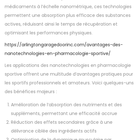
o
i
médicaments à l’échelle nanométrique, ces technologies
n
n
permettent une absorption plus efficace des substances
actives, réduisant ainsi le temps de récupération et
optimisant les performances physiques.
https://arlingtongaragedoorinc.com/avantages-des-
nanotechnologies-en-pharmacologie-sportive/
Les applications des nanotechnologies en pharmacologie
sportive offrent une multitude d’avantages pratiques pour
les sportifs professionnels et amateurs. Voici quelques-uns
des bénéfices majeurs :
Amélioration de l’absorption des nutriments et des
suppléments, permettant une efficacité accrue
Réduction des effets secondaires grâce à une
délivrance ciblée des ingrédients actifs
Optimisation de la dynamique musculaire par