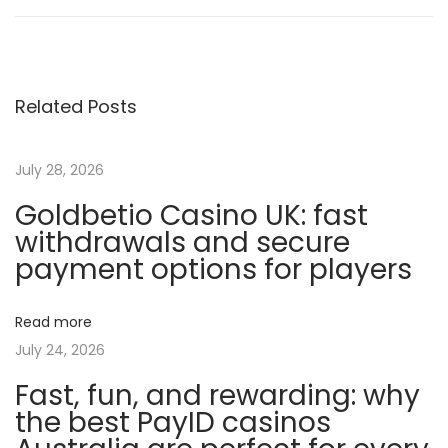
0
٪
م
Related Posts
ر
ا
ج
July 28, 2026
ع
Goldbetio Casino UK: fast
ا
withdrawals and secure
ت
payment options for players
م
و
Read more
ث
July 24, 2026
و
Fast, fun, and rewarding: why
ق
the best PayID casinos
ة
ك