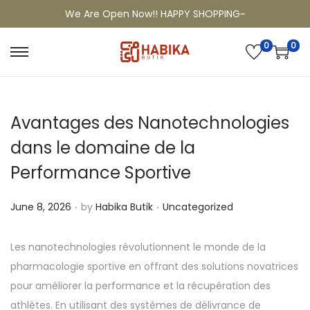
We Are Open Now!! HAPPY SHOPPING~
0
0
Avantages des Nanotechnologies
dans le domaine de la
Performance Sportive
.
.
P
P
June 8, 2026
by
Habika Butik
Uncategorized
o
o
s
s
Les nanotechnologies révolutionnent le monde de la
t
t
pharmacologie sportive en offrant des solutions novatrices
e
e
pour améliorer la performance et la récupération des
d
d
athlètes. En utilisant des systèmes de délivrance de